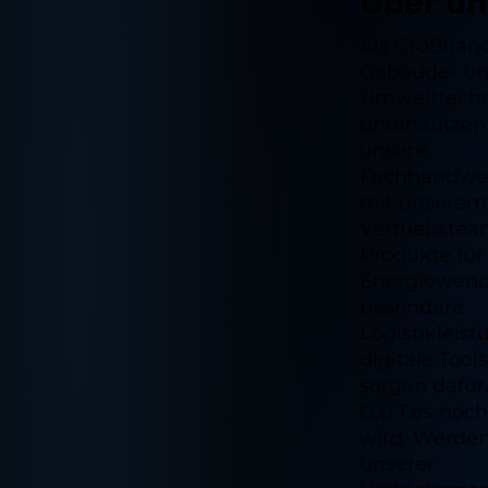
Über un
Als Großhand
Gebäude- u
Umwelttech
unterstützen
unsere
Fachhandwe
mit unserem
Vertriebstea
Produkte für
Energiewend
besondere
Logistikleis
digitale Tools
sorgen dafür
G.U.T.es noc
wird. Werden 
unserer