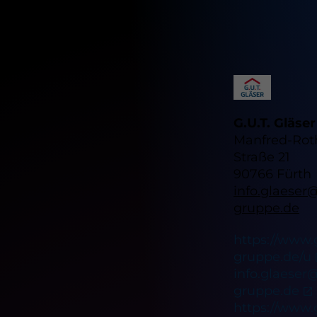
G.U.T. Gläse
Manfred-Rot
Straße 21
90766 Fürth
info.glaeser
gruppe.de
https://www.
gruppe.de/u
info.glaeser
gruppe.de
https://www.