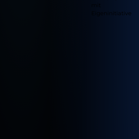
mit
Speichern
Eigeninitiative
Marketing und Statistik
Ablehnen
Cookie Informationen anzeigen
Impressum
Datenschutz
Verfügb
Standor
für
diesen
Job