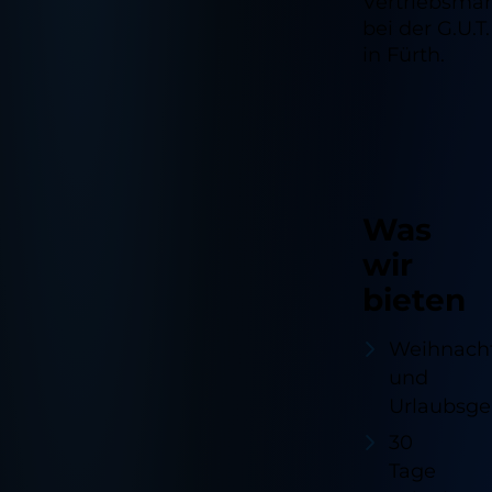
Vertriebsma
bei der G.U.T
in Fürth.
Was
wir
bieten
Weihnach
und
Urlaubsge
30
Tage