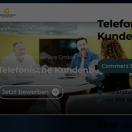
Telefo
Telefonische Kundenbetreuung
Kunde
Commerz Direktservice GmbH
Commerz D
Telefonische Kundenbetreuun
Telefoni
Duisburg
Jetzt bewerben
Festanste
vor 388 T
Über un