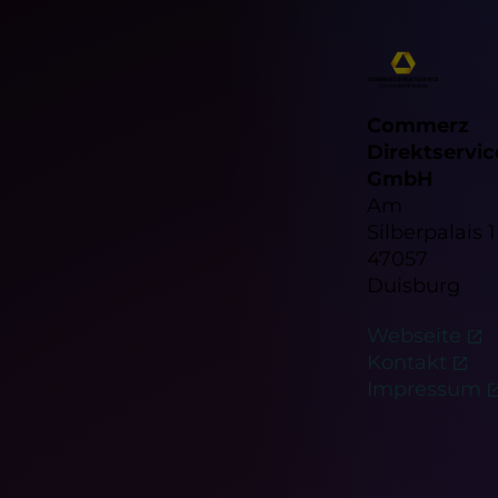
Commerz
Direktservic
GmbH
Am
Silberpalais 1
47057
Duisburg
Webseite
Kontakt
Impressum