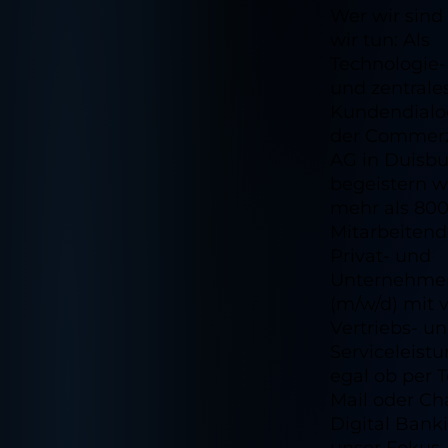
Wer wir sind
wir tun: Als
Technologie-
und zentrale
Kundendialo
der Commer
AG in Duisb
begeistern w
mehr als 80
Mitarbeiten
Privat- und
Unternehme
(m/w/d) mit v
Vertriebs- u
Serviceleist
egal ob per T
Mail oder Cha
Digital Banki
unser Fokus 