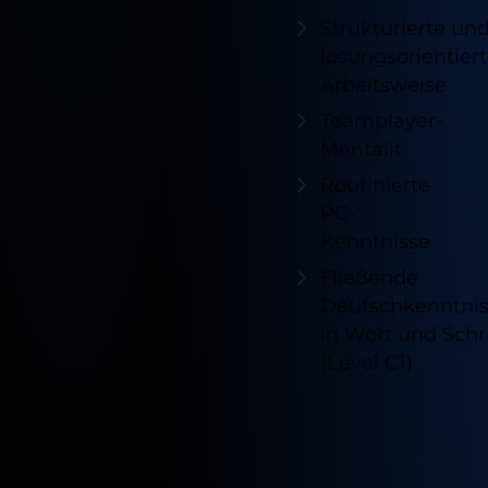
Strukturierte un
lösungsorientier
Arbeitsweise
Teamplayer-
Mentalit
Routinierte
PC-
Kenntnisse
Fließende
Deutschkenntni
in Wort und Schri
(Level C1)
Verfügb