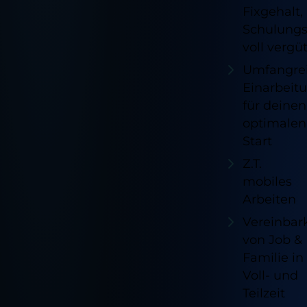
Fixgehalt,
Schulungs
voll vergü
Umfangre
Einarbeit
für deinen
optimalen
Start
Z.T.
mobiles
Arbeiten
Vereinbark
von Job &
Familie in
Voll- und
Teilzeit