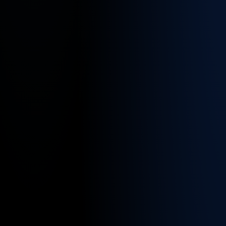
Standor
für
diesen
Job