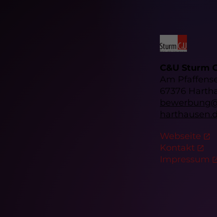
C&U Sturm
Am Pfaffens
67376 Harth
bewerbung@
harthausen.
Webseite
Kontakt
Impressum