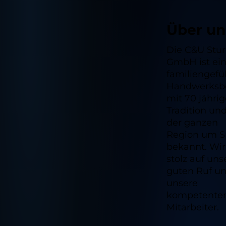
Über un
Die C&U Stu
GmbH ist ei
familiengefü
Handwerksbe
mit 70 jährig
Tradition und
der ganzen
Region um S
bekannt. Wir
stolz auf uns
guten Ruf u
unsere
kompetente
Mitarbeiter.