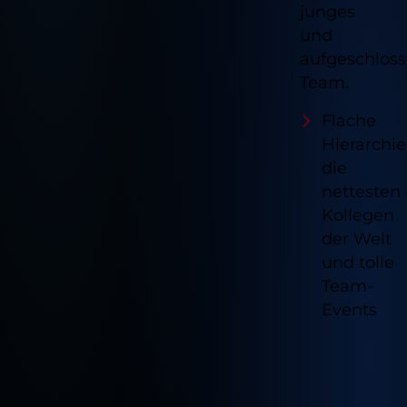
junges
und
aufgeschlos
Team.
Flache
Hierarchie
die
nettesten
Kollegen
der Welt
und tolle
Team-
Events
Notwendig
Diese sind für die grundlegenden
Funktionen der Website erforderlich und
Verfügb
helfen dabei, unsere Website nutzbar zu
machen sowie den Zugang zu sicheren