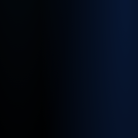
Standor
Bereichen unserer Website zu
für
ermöglichen.
Cookie Informationen anzeigen
diesen
Job
Externe Inhalte
Alle akzeptieren
Cookie Informationen anzeigen
Speichern
Marketing und Statistik
Ablehnen
Cookie Informationen anzeigen
Impressum
Datenschutz