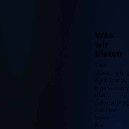
Was
wir
bieten
Eine
abwechslung
Ausbildung,
eigenverantw
und
selbstständi
Arbeiten
sowie
ein