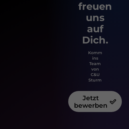
freuen
uns
auf
Dich.
Komm
ins
Team
von
C&U
Sturm
Jetzt
bewerben