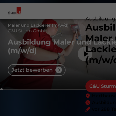
Ausbildung
Ausbi
Maler und Lackierer (m/w/d)
C&U Sturm GmbH
Maler
Ausbildung Maler und Lacki
Lackie
(m/w/d)
(m/w/
Jetzt bewerben
C&U Stur
Harthaus
Ausbildu
vor 288 T