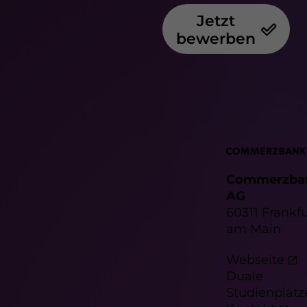
Jetzt
bewerben
Commerzba
AG
60311 Frankfu
am Main
Webseite
Duale
Studienplätz