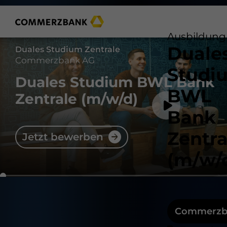
Ausbildung
Duale
Duales Studium Zentrale
Commerzbank AG
Studi
Duales Studium BWL Bank
BWL
Zentrale
(m/w/d)
Bank
Zentra
Jetzt bewerben
(m/w/
Commerzb