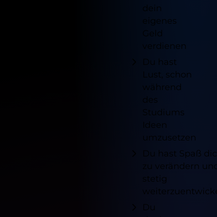
dein
eigenes
Geld
verdienen
Du hast
Lust, schon
während
des
Studiums
Ideen
umzusetzen
Du hast Spaß di
zu verändern un
stetig
weiterzuentwick
Du