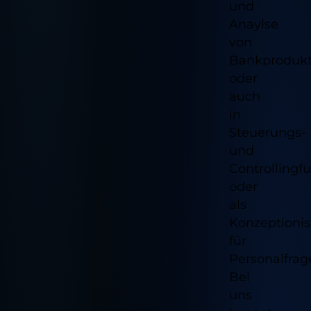
und
Anaylse
von
Bankproduk
oder
auch
in
Steuerungs-
und
Controllingf
oder
als
Konzeptionis
für
Personalfrag
Bei
uns