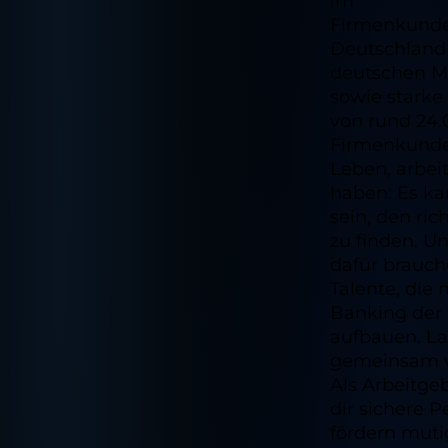
im
Firmenkunde
Deutschland
deutschen Mi
sowie starke
von rund 24
Firmenkund
Leben, arbei
haben: Es ka
sein, den ri
zu finden. U
dafür brauch
Talente, die 
Banking der
aufbauen. La
gemeinsam 
Als Arbeitgeb
dir sichere P
fördern muti