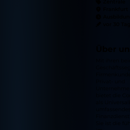
Zentrale
Frankfurt
Ausbildu
vor 30 Ta
Über un
Mit ihren be
Geschäftsse
Firmenkunde
Privat- und
Unternehme
bietet die 
als Universa
umfassendes 
Finanzdienst
Sie ist die 