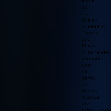
kannst
du
als
duale:r
Student:in
Theorie
und
Praxis
miteinander
verbinden
und
dir
damit
ein
breites
Wissens-
und
Erfahrungsf