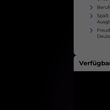
Beruf
Spaß 
Ausgl
Freud
Deuts
Verfügbar