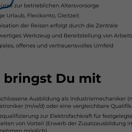
üsse zur betrieblichen Altersvorsorge
e Urlaub, Flexikonto, Gleitzeit
nhalte
isation der Reisen erfolgt durch die Zentrale
formationen anzeigen
ertiges Werkzeug und Bereitstellung von Arbeit
giales, offenes und vertrauensvolles Umfeld
 und Statistik
formationen anzeigen
ptieren
Speichern
Ablehnen
 bringst Du mit
atenschutz
chlossene Ausbildung als Industriemechaniker (m
troniker (m/w/d) oder eine vergleichbare Qualifik
zqualifizierung zur Elektrofachkraft für festgelegt
keiten von Vorteil (Erwerb der Zusatzausbildung i
rnehmen möglich)