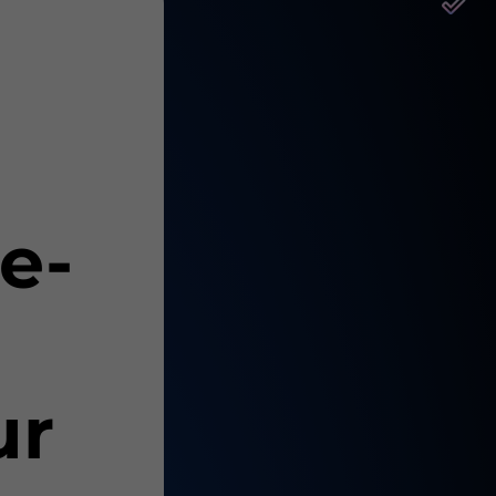
e-
ur