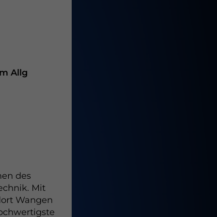
m Allg
men des
chnik. Mit
ndort Wangen
ochwertigste