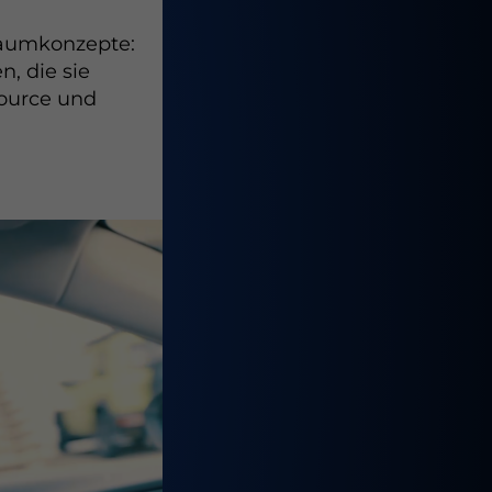
raumkonzepte:
, die sie
source und