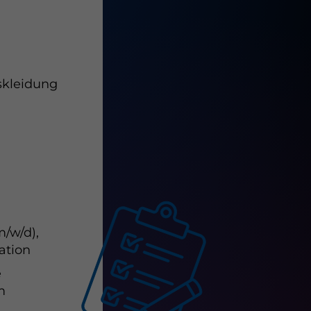
skleidung
/w/d),
ation
e
m