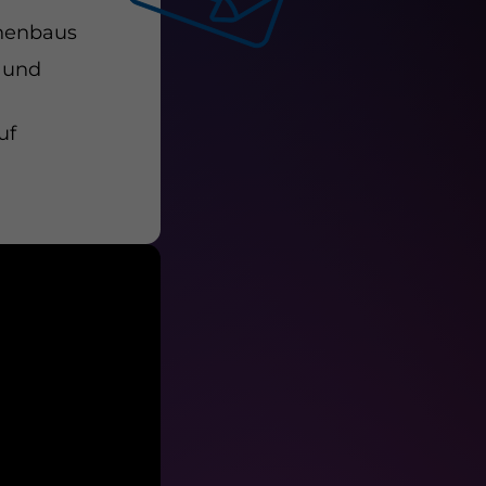
inenbaus
 und
uf