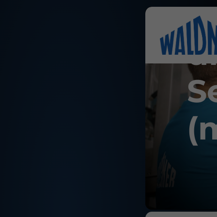
I
u
S
(