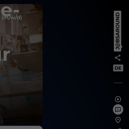
e-
 (m/w/d)
r
DE