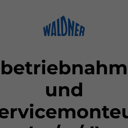
nbetriebnahm
und
ervicemonte