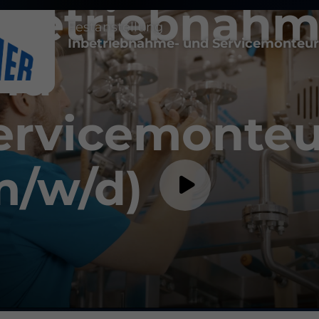
nbetriebnahm
Festanstellung
Inbetriebnahme- und Servicemonteur
nd
ervicemonteu
m/w/d)