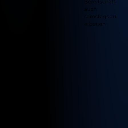
Bereitschaft,
auch
samstags zu
arbeiten
Verfügb
Standor
für
diesen
Job