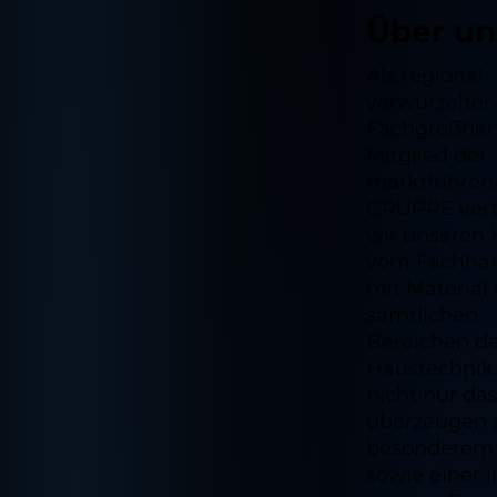
Über un
Als regional
verwurzelter
Fachgroßhan
Mitglied der
marktführen
GRUPPE vert
wir unseren
vom Fachha
mit Material
sämtlichen
Bereichen d
Haustechnik
nicht nur das
überzeugen 
besonderem 
sowie einer i