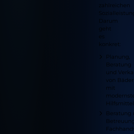
zahlreichen
Sozialleistun
Darum
geht
es
konkret:
Planung,
Beratung
und Verka
von Bäde
mit
modernst
Hilfsmitte
Beratung
Betreuung
Fachhand