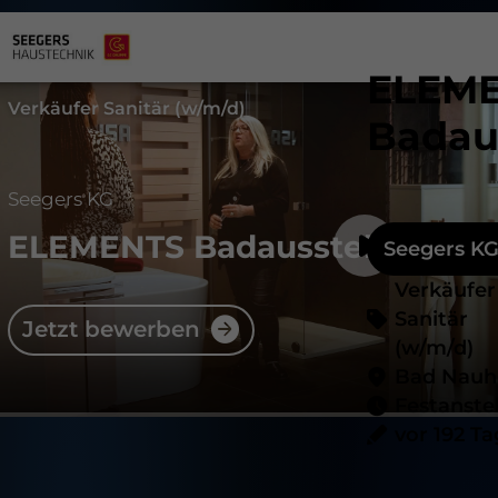
ELEM
Verkäufer Sanitär (w/m/d)
Badau
Seegers KG
ELEMENTS Badausstellung
Seegers K
Verkäufer
Sanitär
Jetzt bewerben
(w/m/d)
Bad Nauh
Festanste
vor 192 T