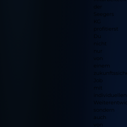
der
Seegers
KG
profitierst
Du
nicht
nur
von
einem
zukunftssich
Job
mit
individuellen
Weiterentwi
sondern
auch
von