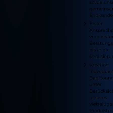
sowie uns
gemeins
Endkund
Erster
Ansprechp
vom erste
Beratungs
bis in die
Notwendig
Realisier
Diese sind für die grundlegenden
Kreation
Funktionen der Website erforderlich und
individuel
helfen dabei, unsere Website nutzbar zu
machen sowie den Zugang zu sicheren
Badlösun
Bereichen unserer Website zu
unter
ermöglichen.
Berücksic
Cookie Informationen anzeigen
unseres
vielseitig
Externe Inhalte
Produktpor
Alle akzeptieren