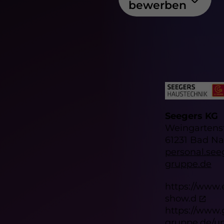
bewerben
Seegers KG
Weingartens
61231 Bad N
personal.se
gruppe.de
https://www.
show.d
https://www.
gruppe.de/u