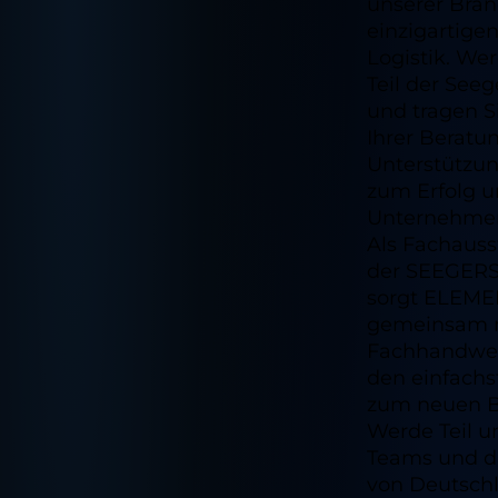
unserer Bra
einzigartige
Logistik. We
Teil der See
und tragen S
Ihrer Beratu
Unterstützun
zum Erfolg u
Unternehmen
Als Fachauss
der SEEGER
sorgt ELEM
gemeinsam 
Fachhandwer
den einfach
zum neuen B
Werde Teil u
Teams und d
von Deutsch