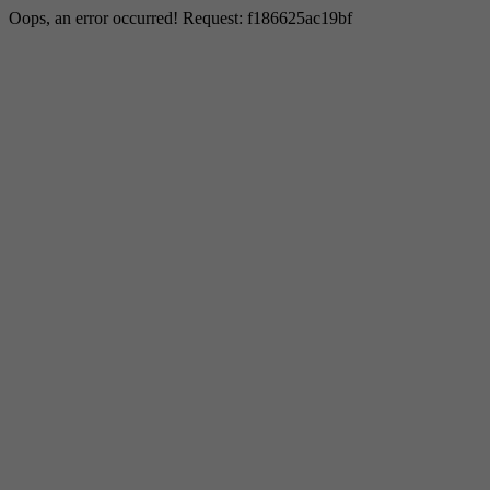
Oops, an error occurred! Request: f186625ac19bf
Notwendig
Diese sind für die grundlegenden Funktionen der
Website erforderlich und helfen dabei, unsere Website
nutzbar zu machen sowie den Zugang zu sicheren
Bereichen unserer Website zu ermöglichen.
Cookie Informationen anzeigen