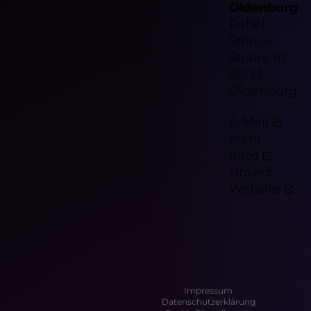
Oldenburg
Rahel-
Straus-
Straße 10
26133
Oldenburg
E-Mail
Mehr
Infos
Unsere
Website
Impressum
Datenschutzerklärung