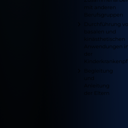
Impressum
Datenschutz
mit anderen
Berufsgruppen
Durchführung v
basalen und
kinästhetischen
Anwendungen i
der
Kinderkrankenpf
Begleitung
und
Anleitung
der Eltern
Verfügb
Standor