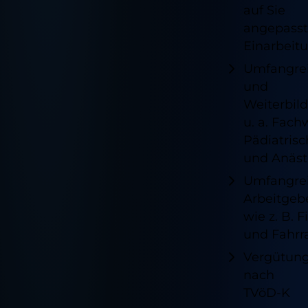
auf Sie
angepass
Einarbeit
Umfangrei
und
Weiterbil
u. a. Fach
Pädiatrisc
und Anäst
Umfangre
Arbeitgeb
wie z. B. 
und Fahrr
Vergütun
nach
TVöD-K