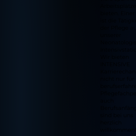
Arbeitsplätze
bieten. Eine
ist die Tätigk
der Pflege au
unserer
Neonatologi
Intensivstatio
Wir bieten
INTENSIVE
Karrierechan
nicht nur für
berufserfahr
Pflegefachpe
auch
Berufsanfän
sind bei uns
herzlich
willkommen