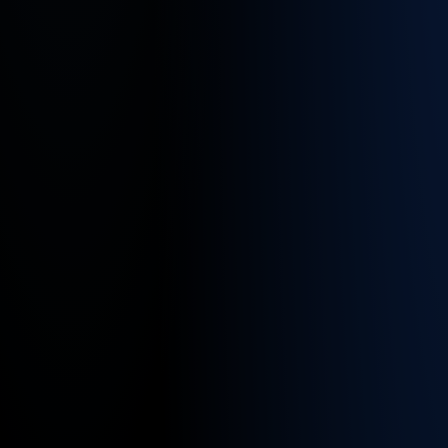
für
diesen
Job