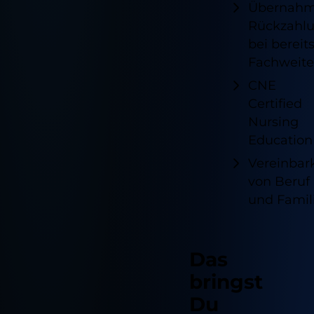
Übernahme
Rückzahlu
bei bereit
Fachweite
CNE
Certified
Nursing
Education
Vereinbark
von Beruf
und Famil
Das
bringst
Du