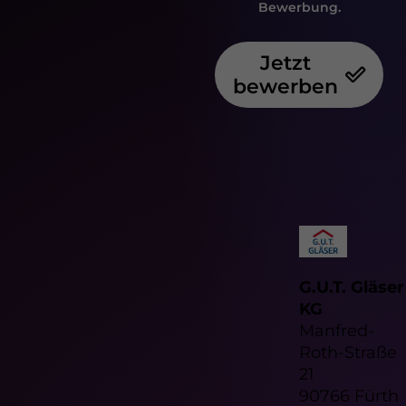
Bewerbung.
Jetzt
bewerben
G.U.T. Gläser
KG
Manfred-
Roth-Straße
21
90766 Fürth