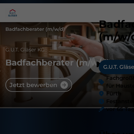
Badfa
Badfachberater (m/w/d)
(m/w/
G.U.T. Gläser KG
Badfachberater
(m/w/d)
G.U.T. Gläs
Fachgroß
Jetzt bewerben
für Haust
Fürth
Festanste
vor 65 Ta