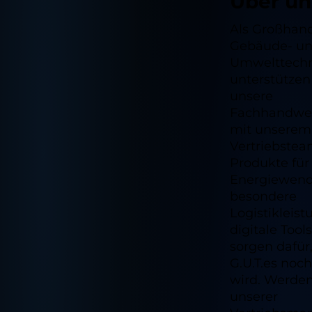
Über un
Als Großhand
Gebäude- u
Umwelttech
unterstützen
unsere
Fachhandwe
mit unserem
Vertriebstea
Produkte für
Energiewend
besondere
Logistikleis
digitale Tools
sorgen dafür
G.U.T.es noc
wird. Werden 
unserer