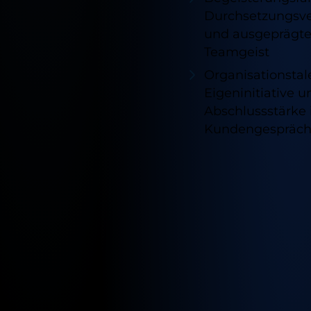
Durchsetzungsv
und ausgeprägte
Teamgeist
Organisationstal
Eigeninitiative u
Abschlussstärke
Kundengespräc
Verfügb
Standor
für
diesen
Job