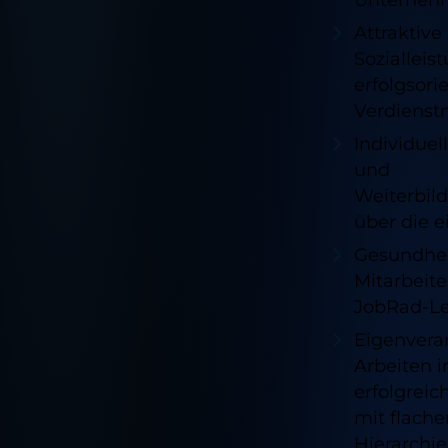
Attraktive
Sozialleis
erfolgsori
Verdienst
Individuel
und
Weiterbil
über die 
Gesundhei
Mitarbeit
JobRad-Le
Eigenvera
Arbeiten 
erfolgrei
mit flache
Hierarchi