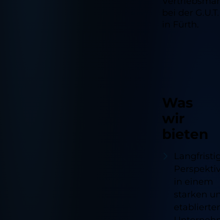
Vertriebsma
bei der G.U.T
in Fürth.
Was
wir
bieten
Langfristi
Perspekti
in einem
starken u
etablierte
Unterneh