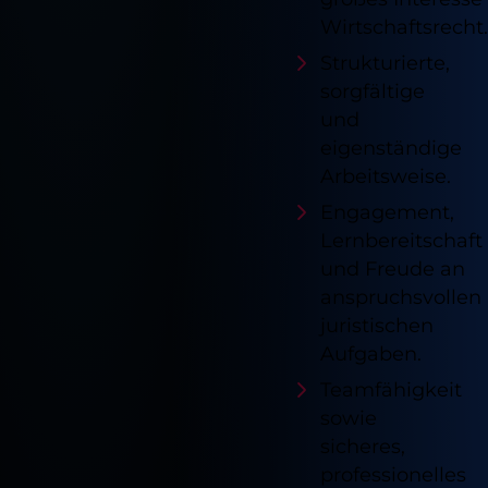
Impressum
Datenschutz
Wirtschaftsrecht.
Strukturierte,
sorgfältige
und
eigenständige
Arbeitsweise.
Engagement,
Lernbereitschaft
und Freude an
anspruchsvollen
juristischen
Aufgaben.
Teamfähigkeit
sowie
sicheres,
professionelles