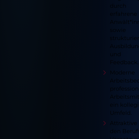
durch
erfahrene
Anwält*in
sowie
strukturie
Ausbildun
und
Feedback.
Moderne
Arbeitsbe
profession
Arbeitsmit
ein kolleg
Umfeld.
Attraktive
den Beruf