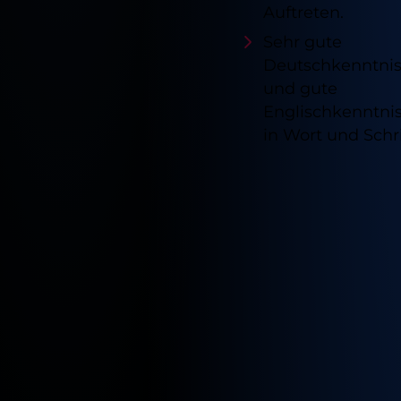
Auftreten.
Sehr gute
Deutschkenntni
und gute
Englischkenntni
in Wort und Schri
Verfügb
Standor
für
diesen
Job