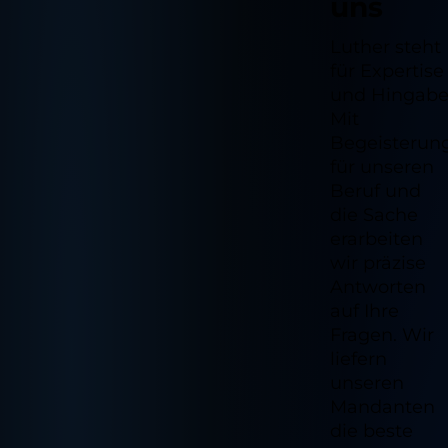
uns
Luther steht
für Expertise
und Hingabe
Mit
Begeisterun
für unseren
Beruf und
die Sache
erarbeiten
wir präzise
Antworten
auf Ihre
Fragen. Wir
liefern
unseren
Mandanten
die beste