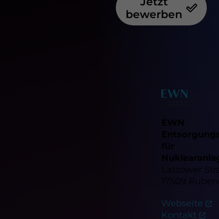
Jetzt
bewerben
EWN
Entsorgung
für
Nuklearanla
Latzower Str
17509 Rube
Webseite
Kontakt