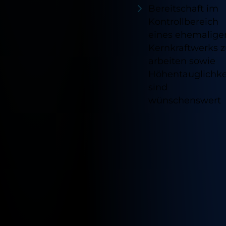
Bereitschaft im
Kontrollbereich
eines ehemalige
Kernkraftwerks 
arbeiten sowie
Höhentauglichke
sind
wünschenswert
Verfügb
Standor
für
diesen
Job