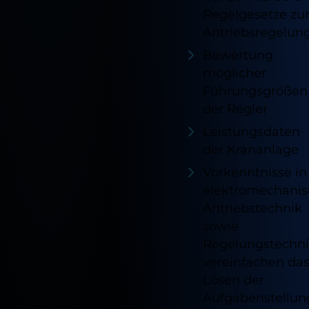
Regelgesetze zu
Antriebsregelun
Bewertung
möglicher
Führungsgrößen
der Regler
Leistungsdaten
der Krananlage
Vorkenntnisse in
elektromechani
Antriebstechnik
sowie
Regelungstechn
vereinfachen da
Lösen der
Aufgabenstellun