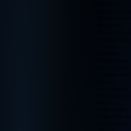
Die EWN
GmbH ist ei
Unternehme
der EWN
Gruppe. Sie i
verantwortli
für den
Rückbau
stillgelegter
kerntechnisc
Anlagen sow
für die
zuverlässige
Entsorgung 
dabei
anfallenden
Reststoffe u
radioaktiven
Abfälle.