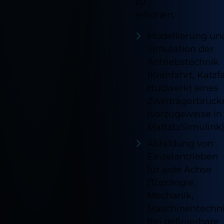
zu
erhöhen.
Modellierung un
Simulation der
Antriebstechnik
(Kranfahrt, Katzfa
Hubwerk) eines
Zweiträgerbrück
(vorzugsweise in
Matlab/Simulink
Abbildung von
Einzelantrieben
für jede Achse
(Topologie,
Mechanik,
Maschinentechni
frei definierbare