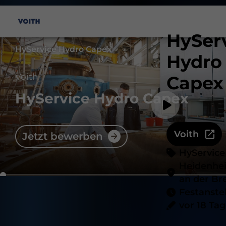
HySer
HyService Hydro Capex
Hydro
Voith
Capex
HyService Hydro Capex
Voith
Jetzt bewerben
HyService
Heidenhe
an der Br
Festanste
vor 18 Ta