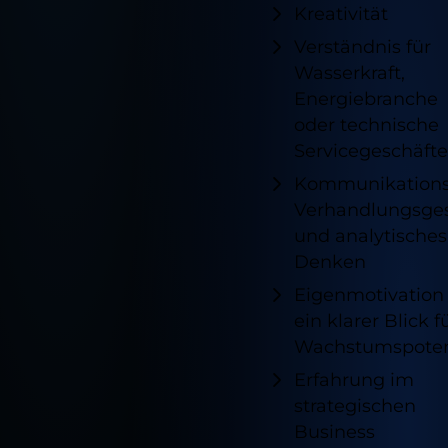
Kreativität
Verständnis für
Wasserkraft,
Energiebranche
oder technische
Servicegeschäfte
Kommunikations
Verhandlungsge
und analytisches
Denken
Eigenmotivation
ein klarer Blick f
Wachstumspoten
Erfahrung im
Notwendig
strategischen
Diese sind für die grundlegenden
Funktionen der Website erforderlich und
Business