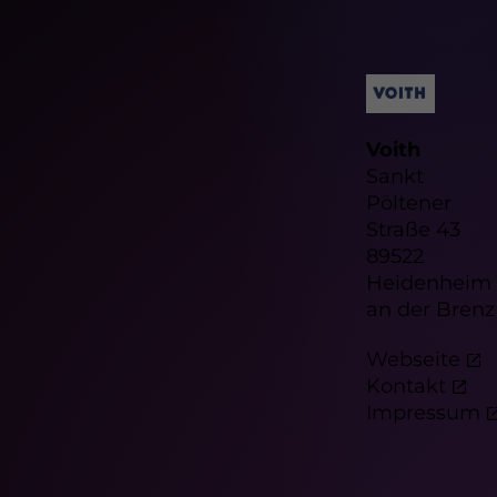
Voith
Sankt
Pöltener
Straße 43
89522
Heidenheim
an der Brenz
Webseite
Kontakt
Impressum