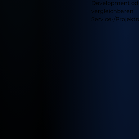
helfen dabei, unsere Website nutzbar zu
Development ode
machen sowie den Zugang zu sicheren
vergleichbaren
Bereichen unserer Website zu
ermöglichen.
Service-/Projektr
Cookie Informationen anzeigen
Verfügb
Externe Inhalte
Alle akzeptieren
Cookie Informationen anzeigen
Standor
Speichern
für
Marketing und Statistik
diesen
Ablehnen
Cookie Informationen anzeigen
Job
Impressum
Datenschutz