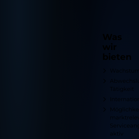
Was
wir
bieten
Wachstum
Abwechsl
Tätigkeit
Internatio
Möglichkei
marktrele
Servicean
aktiv