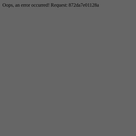
Oops, an error occurred! Request: 872da7e01128a
Notwendig
Diese sind für die grundlegenden Funktionen der Website
zu ermöglichen.
Cookie Informationen anzeigen