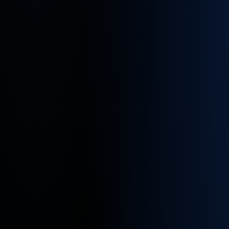
Standor
für
diesen
Job