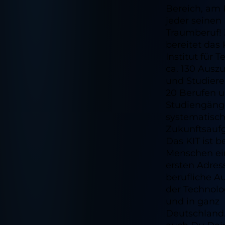
Bereich, am 
jeder seinen
Traumberuf! 
bereitet das 
Institut für 
ca. 130 Ausz
und Studiere
20 Berufen u
Studiengän
systematisch
Zukunftsaufg
Das KIT ist b
Menschen ei
ersten Adres
berufliche A
der Technolo
und in ganz
Deutschland