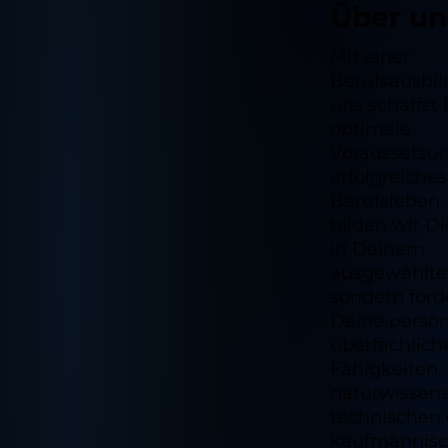
Über un
Mit einer
Berufsausbil
uns schaffst
optimale
Voraussetzun
erfolgreiches
Berufsleben.
bilden wir Di
in Deinem
ausgewählten
sondern förd
Deine persö
überfachlich
Fähigkeiten.
naturwissens
technischen 
kaufmännis