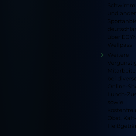
Schwimm
und ande
Sportanbi
deutschla
über EGY
Wellpass
Weitere
Vergünsti
Mitarbeite
bei divers
Online-Sh
Lunch-Zu
sowie
kostenfrei
Obst, Kalt
Heißgeträ