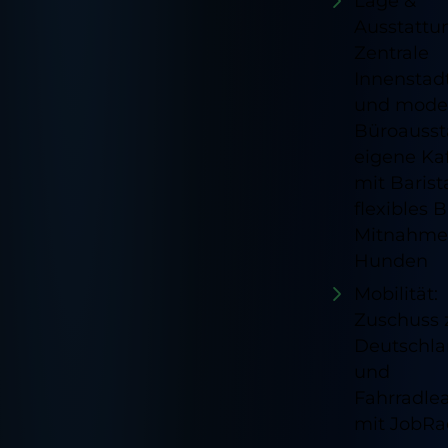
Lage &
Ausstattu
Zentrale
Innenstad
und mode
Büroausst
eigene Ka
mit Barist
flexibles B
Mitnahme
Hunden
Mobilität:
Zuschuss
Deutschla
und
Fahrradle
mit JobRa