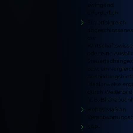
zwingend
erforderlich
Ein erfolgreich
abgeschlossene
der
Wirtschaftswiss
oder eine Ausbil
Steuerfachangest
bzw. ein verglei
Ausbildungshint
idealerweise erg
durch Weiterbil
(z. B. Bilanzbuchh
Hohes Maß an
Verantwortungs
SAP-