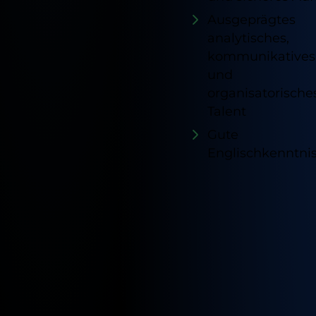
Ausgeprägtes
analytisches,
kommunikatives
und
organisatorische
Talent
Gute
Englischkenntni
Verfügb
Standor
für
diesen
Job