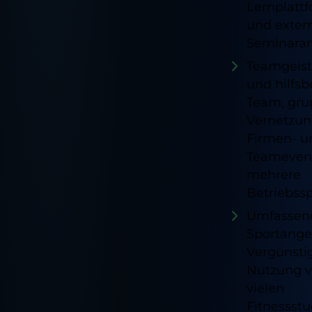
Lernplatt
und exter
Seminara
Teamgeist
und hilfsb
Team, gru
Vernetzun
Firmen- u
Teamevent
mehrere
Betriebss
Umfassen
Sportange
Vergünsti
Nutzung 
vielen
Fitnessstu