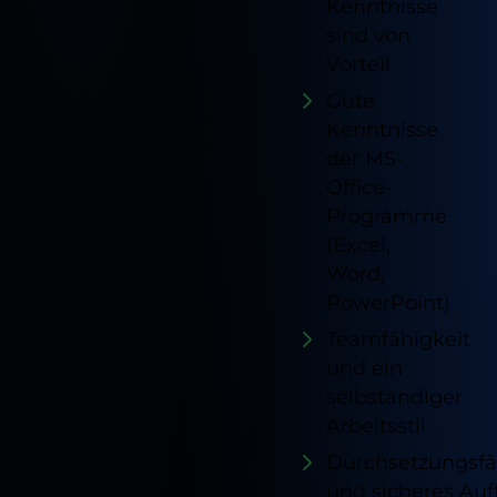
Kenntnisse
sind von
Vorteil
Gute
Kenntnisse
der MS-
Office-
Programme
(Excel,
Word,
PowerPoint)
Teamfähigkeit
und ein
selbständiger
Arbeitsstil
Durchsetzungsfä
und sicheres Auf