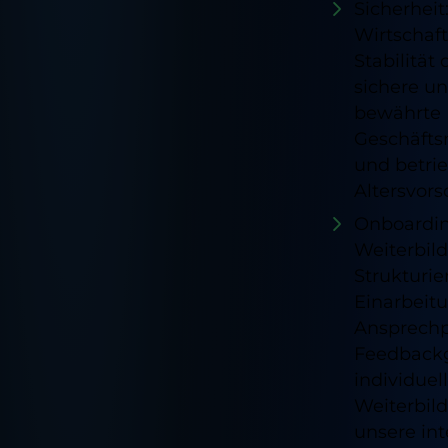
Sicherheit
Wirtschaft
Stabilität
sichere u
bewährte
Geschäfts
und betrie
Altersvors
Onboardi
Weiterbil
Strukturie
Einarbeitu
Ansprechp
Feedbackg
individuel
Weiterbil
unsere in