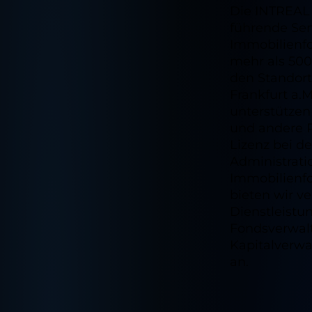
Die INTREAL 
führende Se
Immobilienfo
mehr als 500
den Standor
Frankfurt a
unterstützen
und andere 
Lizenz bei d
Administrati
Immobilienfo
bieten wir v
Dienstleist
Fondsverwal
Kapitalverwa
an.