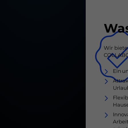
Was
Wir biete
COLLABO
Ein u
Attra
Urlau
Flexi
Haus
Innov
Arbei