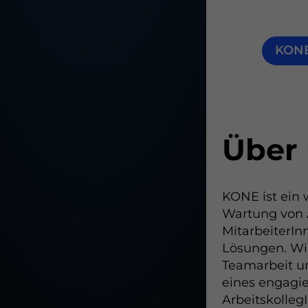
KON
Über
KONE ist ein 
Wartung von 
MitarbeiterIn
Lösungen. Wir
Teamarbeit und
eines engagie
ArbeitskollegI