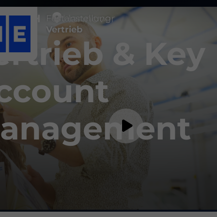
E GmbH
Hannover
Festanstellung
Vertrieb
ertrieb & Key
ccount
anagement