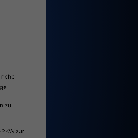
ranche
age
on zu
t-PKW zur