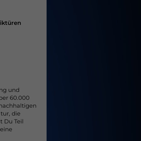
iktüren
ung und
ber 60.000
 nachhaltigen
ur, die
t Du Teil
seine