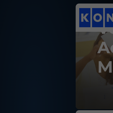
KON
V
A
M