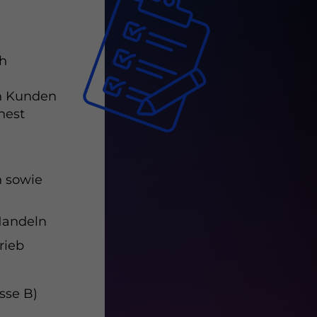
ch
en Kunden
nest
n sowie
Handeln
rieb
sse B)