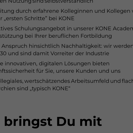
ten Nutzung sind selbstverständlich
itung durch erfahrene Kolleginnen und Kollegen
r „ersten Schritte” bei KONE
ig
ktives Schulungsangebot in unserer KONE Acade
stützung bei Ihrer beruflichen Fortbildung
nd für die grundlegenden
en der Website erforderlich und
 Anspruch hinsichtlich Nachhaltigkeit: wir werden
abei, unsere Website nutzbar zu
030 und sind damit Vorreiter der Industrie
sowie den Zugang zu sicheren
e innovativen, digitalen Lösungen bieten
n unserer Website zu
ftssicherheit für Sie, unsere Kunden und uns
hen.
ollegiales, wertschätzendes Arbeitsumfeld und flac
formationen anzeigen
rchien sind „typisch KONE“
nhalte
formationen anzeigen
 bringst Du mit