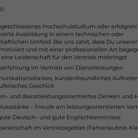
 und Statistik
l:
formationen anzeigen
ptieren
Speichern
Ablehnen
geschlossenes Hochschulstudium oder erfolgrei
atenschutz
vierte Ausbildung in einem technischen oder
chaftlichen Umfeld: Bei uns zählt, dass Du unser
motiviert und mit einer professionellen Art begeg
 eine Leidenschaft für den Vertrieb mitbringst
serfahrung im Vertrieb von Dienstleistungen
nikationsstarkes, kundenfreundliches Auftrete
uferisches Geschick
n- und dienstleistungsorientiertes Denken und 
lussstärke – Freude am leistungsorientierten Vert
gute Deutsch- und gute Englischkenntnisse
bereitschaft im Vertriebsgebiet (Fahrerlaubnis Kla