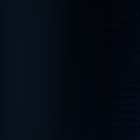
Berufsausbil
uns schaffst
optimale
Voraussetzun
erfolgreiches
Berufsleben.
bilden wir Di
in Deinem
ausgewählten
sondern förd
Deine persö
überfachlich
Fähigkeiten.
naturwissens
technischen 
kaufmännis
Bereich, am 
jeder seinen