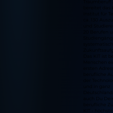
Traumberuf! 
bereitet das 
Institut für 
ca. 130 Ausz
und Studiere
20 Berufen u
Studiengän
systematisch
Zukunftsaufg
Das KIT ist b
Menschen ei
ersten Adres
berufliche A
der Technolo
und in ganz
Deutschland
auch Du Dei
berufliche Z
KIT - höchste