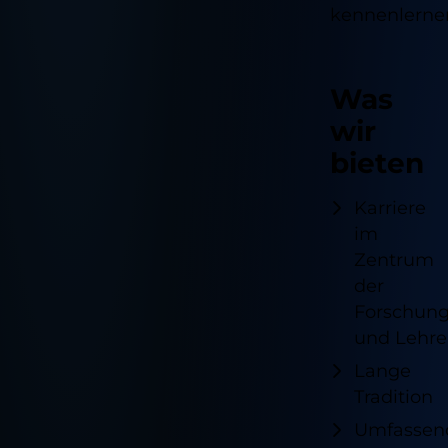
kennenlerne
Was
wir
bieten
Karriere
im
Zentrum
der
Forschun
und Lehre
Lange
Tradition
Umfassen