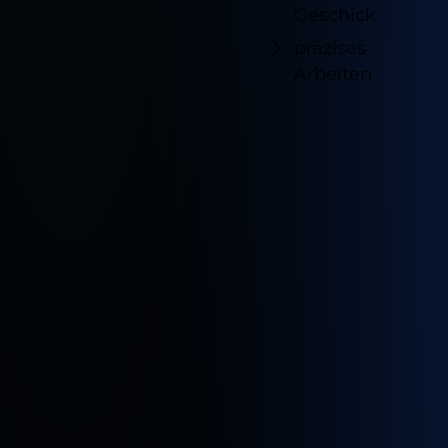
Geschick
Marketing und Statistik
Ablehnen
präzises
Cookie Informationen anzeigen
Arbeiten
Impressum
Datenschutz
Verfügb
Standor
für
diesen
Job