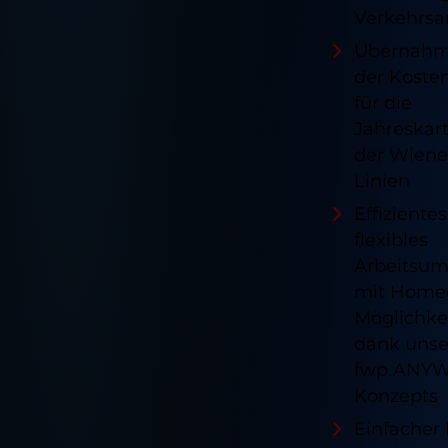
Verkehrs
Übernah
der Koste
für die
Jahreskar
der Wiene
Linien
Effiziente
flexibles
Arbeitsum
mit Homeo
Möglichke
dank unse
fwp.ANY
Konzepts
Einfacher 