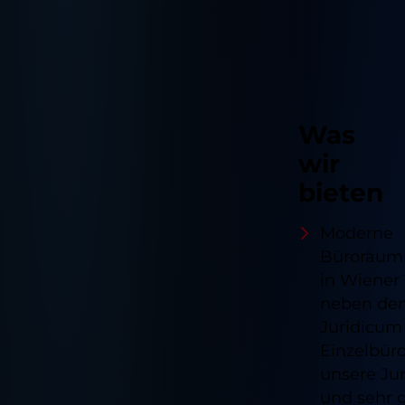
Was
wir
bieten
Moderne
Büroräuml
in Wiener
neben de
Juridicum
Einzelbüro
unsere Jur
und sehr 