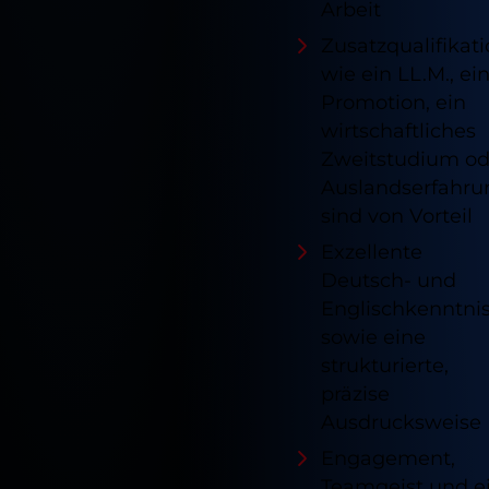
Arbeit
Zusatzqualifikat
wie ein LL.M., ei
Promotion, ein
wirtschaftliches
Zweitstudium od
Auslandserfahru
sind von Vorteil
Exzellente
Deutsch- und
Englischkenntni
sowie eine
strukturierte,
präzise
Ausdrucksweise
Engagement,
Teamgeist und e