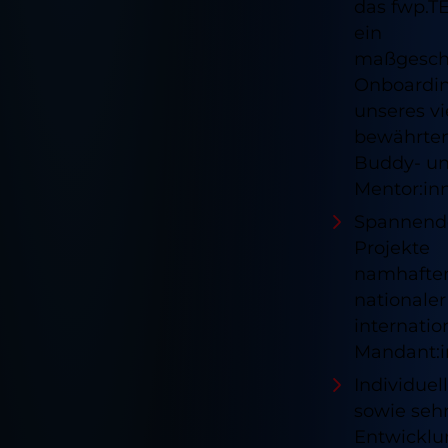
das fwp.T
ein
maßgesch
Onboardi
unseres vi
bewährte
Buddy- u
Mentor:in
Spannend
Projekte
namhafte
nationale
internatio
Mandant:
Individuel
sowie seh
Entwicklu