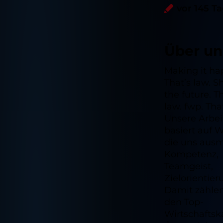
vor 145 T
Über un
Making it ha
That’s law. 
the future. T
law. fwp. That
Unsere Arbei
basiert auf W
die uns aus
Kompetenz,
Teamgeist,
Zielorientier
Damit zählen
den Top-
Wirtschaftsk