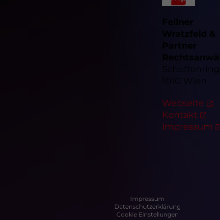
Fellner
Wratzfeld &
Partner
Rechtsanwä
Schottenring
1010 Wien
Webseite
Kontakt
Im­pres­sum
Impressum
Datenschutzerklärung
Cookie Einstellungen