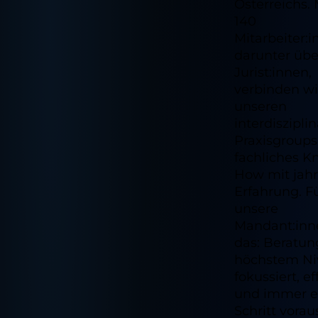
Österreichs. 
140
Mitarbeiter:i
darunter übe
Jurist:innen,
verbinden wi
unseren
interdiszipli
Praxisgroups
fachliches K
How mit jah
Erfahrung. F
unsere
Mandant:inn
das: Beratun
höchstem Ni
fokussiert, ef
und immer e
Schritt vorau