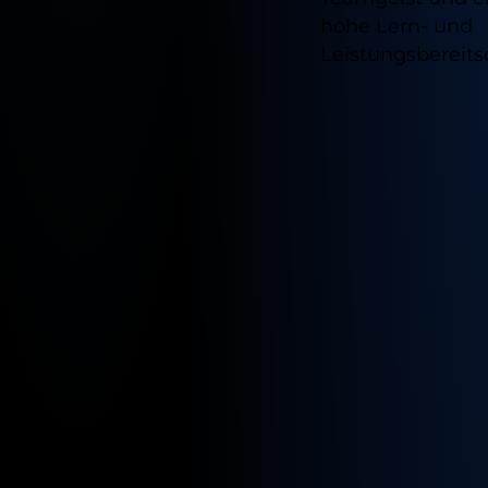
hohe Lern- und
Leistungsbereits
Verfügb
Standor
für
diesen
Job