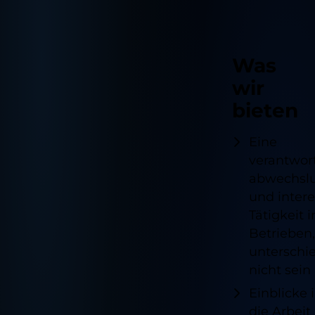
Was
wir
bieten
Eine
verantwor
abwechslu
und inter
Tätigkeit 
Betrieben,
unterschie
nicht sei
Einblicke 
die Arbeit