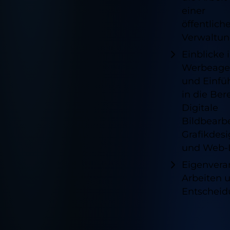
einer
öffentlich
Verwaltu
Einblicke 
Werbeage
und Einfü
in die Ber
Digitale
Bildbearb
Grafikdes
und Web-
Eigenvera
Arbeiten 
Entschei