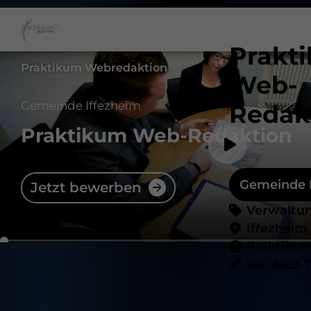
Prakt
Praktikum Webredaktion
Web-
Gemeinde Iffezheim
Redak
Praktikum Web-Redaktion
Gemeinde 
Jetzt bewerben
Verwaltu
Iffezheim
Praktiku
vor 2423 