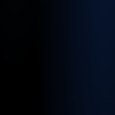
für
diesen
Job