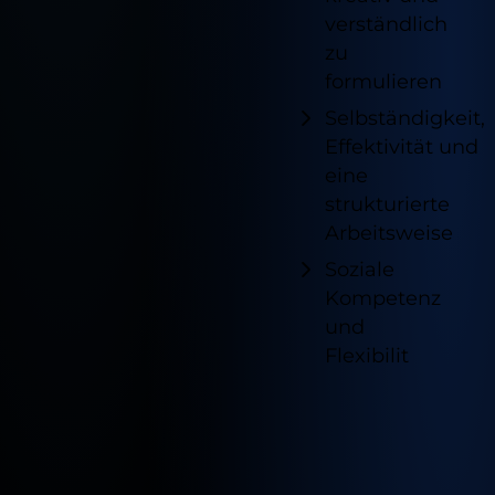
verständlich
Notwendig
zu
Diese sind für die grundlegenden
formulieren
Funktionen der Website erforderlich und
helfen dabei, unsere Website nutzbar zu
Selbständigkeit,
machen sowie den Zugang zu sicheren
Effektivität und
Bereichen unserer Website zu
eine
ermöglichen.
strukturierte
Cookie Informationen anzeigen
Arbeitsweise
Soziale
Externe Inhalte
Alle akzeptieren
Kompetenz
Cookie Informationen anzeigen
und
Speichern
Flexibilit
Marketing und Statistik
Ablehnen
Cookie Informationen anzeigen
Impressum
Datenschutz
Verfügb
Standor