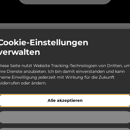
Cookie-Einstellungen
KMS Fast Food
Webseite
verwalten
GmbH
Kontakt
Am Autohof 17
Impressum
iese Seite nutzt Website Tracking-Technologien von Dritten, u
32257 Bünde
hre Dienste anzubieten. Ich bin damit einverstanden und kann
bewerbungen@maxi-
eine Einwilligung jederzeit mit Wirkung für die Zukunft
autohof.de
iderrufen oder ändern.
Alle akzeptieren
Ablehnen
re Video-Stellenanzeigen auf