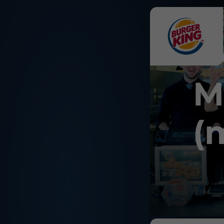
KMS 
M
(