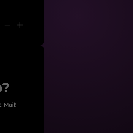
b?
-Mail!