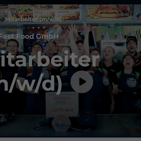
Festanstellung
Mitarbeiter (m/w/d)
Fast Food GmbH
itarbeiter
m/w/d)