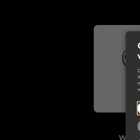
D
i
m
w
Weite