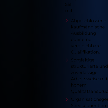
Sie
Cookie Informationen anzeigen
mit:
Abgeschlossene
Externe Inhalte
Alle akzeptieren
kaufmännische
Cookie Informationen anzeigen
Ausbildung
Speichern
oder eine
Marketing und Statistik
Ablehnen
vergleichbare
Cookie Informationen anzeigen
Qualifikation.
Impressum
Datenschutz
Sorgfältige,
strukturierte und
zuverlässige
Arbeitsweise mit
hohem
Qualitätsanspruc
Organisationsges
Serviceorientier