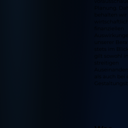
vorausschau
Planung. Da
behalten wir
wirtschaftli
finanziellen
Auswirkung
unserer Ber
stets im Blic
gilt sowohl i
streitigen
Auseinander
als auch bei 
Gestaltungsb