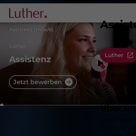
Assist
Assistenz (m/w/d)
Luther
Luther
Assistenz
Wirtschaf
Festanste
Jetzt bewerben
vor 222 T
Über un
Luther steht 
Expertise un
Hingabe. Mit