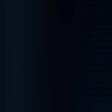
Begeisterung
unseren Ber
die Sache er
wir präzise
Antworten au
Fragen. Wir l
unseren Ma
die beste Lö
Nicht zu viel
nicht zu weni
immer auf d
Punkt. Wir w
um die Wicht
des effizient
Ressourcene
und um die P
einer tragfä
und