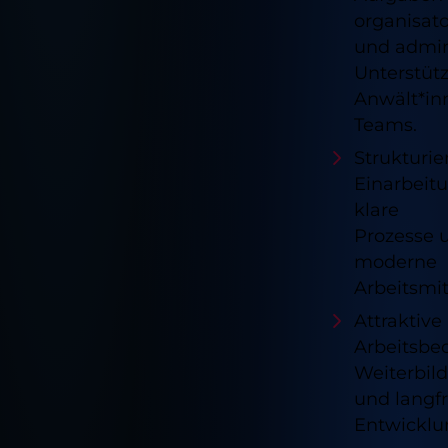
organisat
und admin
Unterstüt
Anwält*in
Teams.
Strukturie
Einarbeitu
klare
Prozesse 
moderne
Arbeitsmit
Attraktive
Arbeitsbe
Weiterbil
und langfr
Entwicklu