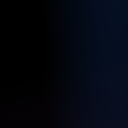
Verfügb
Standor
für
diesen
Job