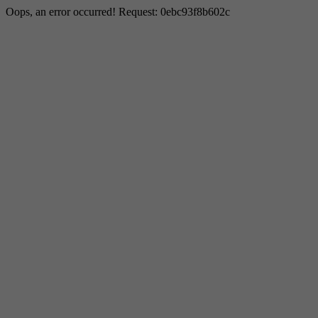
Oops, an error occurred! Request: 0ebc93f8b602c
Notwendig
Diese sind für die grundlegenden Funktionen der
Website erforderlich und helfen dabei, unsere Website
nutzbar zu machen sowie den Zugang zu sicheren
Bereichen unserer Website zu ermöglichen.
Cookie Informationen anzeigen