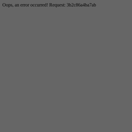
Oops, an error occurred! Request: 3b2c86a4ba7ab
Notwendig
Diese sind für die grundlegenden Funktionen der
Website erforderlich und helfen dabei, unsere Website
nutzbar zu machen sowie den Zugang zu sicheren
Bereichen unserer Website zu ermöglichen.
Cookie Informationen anzeigen