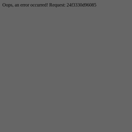
Oops, an error occurred! Request: 24f3330d96085
Notwendig
Diese sind für die grundlegenden Funktionen der Website
zu ermöglichen.
Cookie Informationen anzeigen