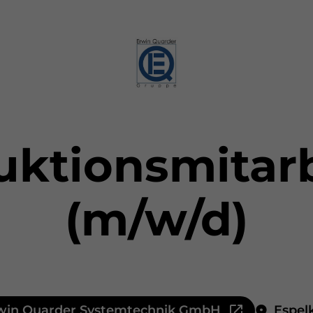
uktionsmitarb
(m/w/d)
win Quarder Systemtechnik GmbH
Espe