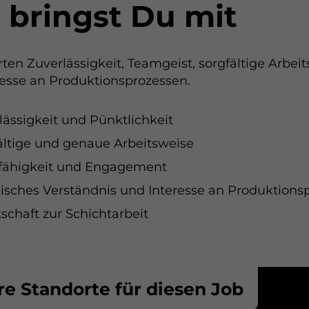
 bringst Du mit
formationen anzeigen
ptieren
Speichern
Ablehnen
atenschutz
ten Zuverlässigkeit, Teamgeist, sorgfältige Arbei
resse an Produktionsprozessen.
lässigkeit und Pünktlichkeit
ältige und genaue Arbeitsweise
fähigkeit und Engagement
isches Verständnis und Interesse an Produktions
tschaft zur Schichtarbeit
e Standorte für diesen Job