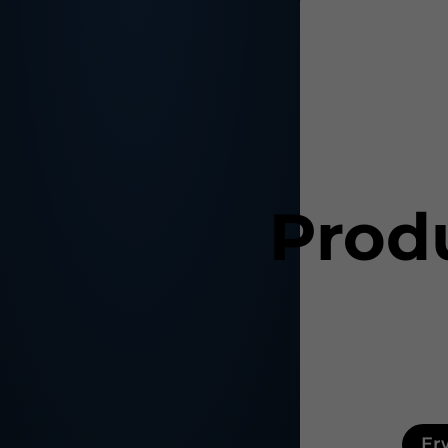
Prod
Er