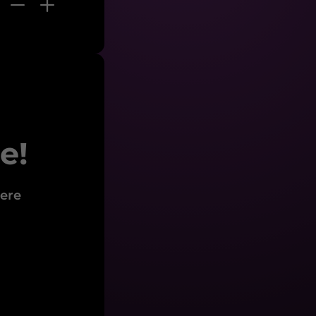
e!
sere