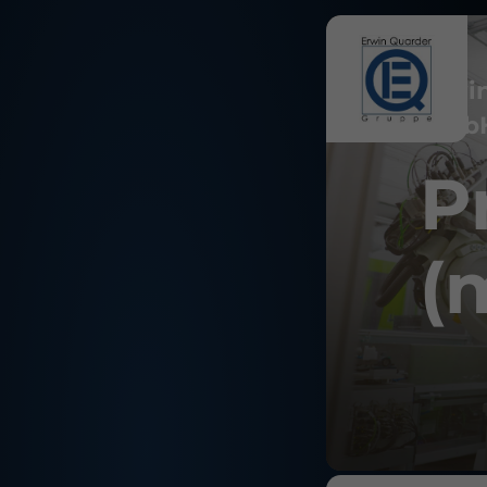
Erwi
Gmb
P
(