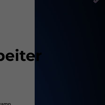
eiter
lkamp