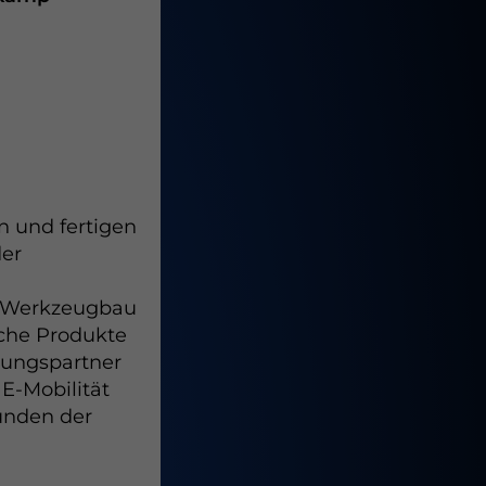
n und fertigen
der
d Werkzeugbau
che Produkte
klungspartner
E-Mobilität
Kunden der