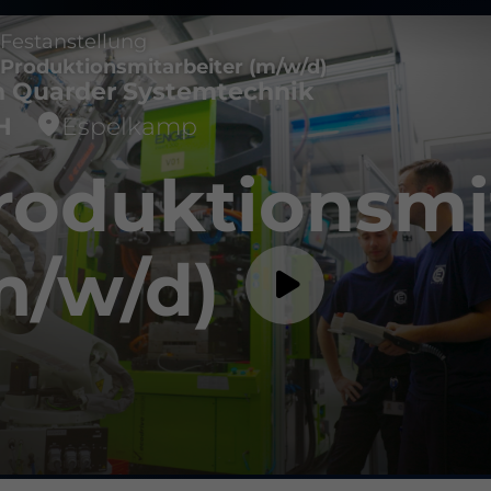
Festanstellung
Produktionsmitarbeiter (m/w/d)
n Quarder Systemtechnik
H
Espelkamp
roduktionsmi
m/w/d)