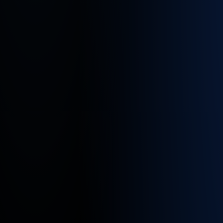
Verfügb
Standor
für
diesen
Job