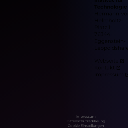
Institut für
Technologie
Hermann-vo
Helmholtz-
Platz 1
76344
Eggenstein-
Leopoldshaf
Webseite
Kontakt
Impressum
Impressum
Datenschutzerklärung
Cookie Einstellungen