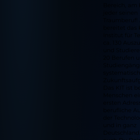
Bereich, am 
jeder seinen
Traumberuf! 
bereitet das 
Institut für 
ca. 130 Ausz
und Studiere
20 Berufen u
Studiengän
systematisch
Zukunftsaufg
Das KIT ist b
Menschen ei
ersten Adres
berufliche A
der Technolo
und in ganz
Deutschland