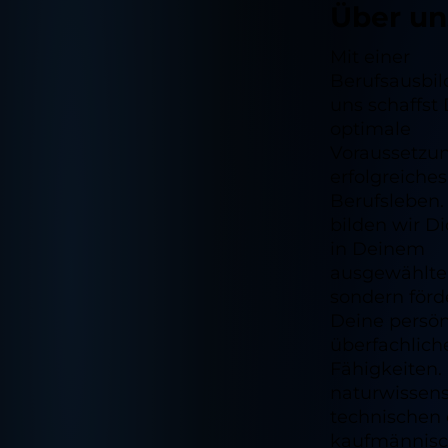
Über un
Mit einer
Berufsausbil
uns schaffst
optimale
Voraussetzun
erfolgreiches
Berufsleben.
bilden wir Di
in Deinem
ausgewählten
sondern förd
Deine persö
überfachlich
Fähigkeiten.
naturwissens
technischen 
kaufmännis