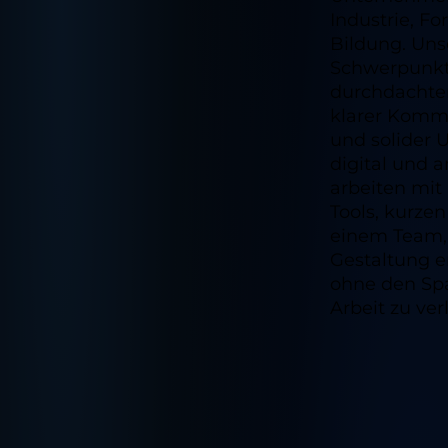
Industrie, F
Bildung. Uns
Schwerpunkt 
durchdachte
klarer Komm
und solider 
digital und a
arbeiten mi
Tools, kurz
einem Team,
Gestaltung e
ohne den Sp
Arbeit zu ver