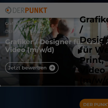
Grafik
Grafiker (m/w/d)
/
DER PUNKT GmbH
Desig
Grafiker / Designer für Web, P
für We
Video
(m/w/d)
Print,
Jetzt bewerben
Video
(m/w/
DER PUNK