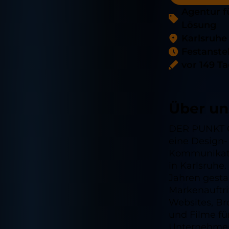
Agentur f
Lösung
Karlsruhe
Festanste
vor 149 T
Über un
DER PUNKT 
eine Design-
Kommunikat
in Karlsruhe.
Jahren gesta
Markenauftri
Websites, B
und Filme fü
Unternehme