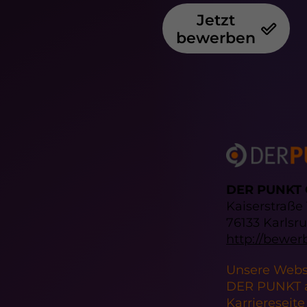
Jetzt
bewerben
DER PUNKT
Kaiserstraße
76133 Karlsr
http://bewe
Unsere Webs
DER PUNKT a
Karriereseit