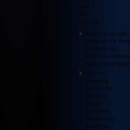
sind
dir
wichtig.
Ausbildung oder
Studium im Bere
Grafikdesign,
Kommunikations
oder Mediengest
Sicherer
Umgang
mit Adobe
Creative
Cloud
(InDesign,
Photoshop,
Illustrator,