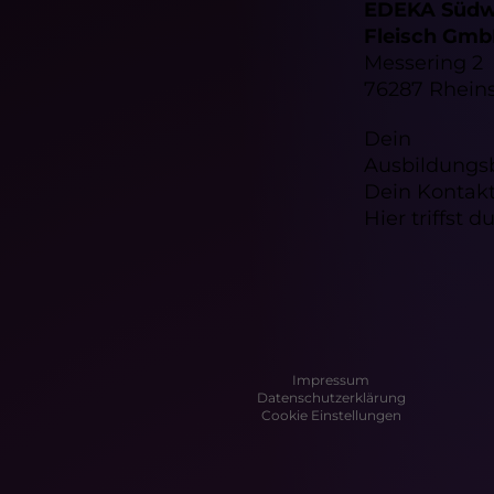
EDEKA Südw
Fleisch Gm
Messering 2
76287 Rheins
Dein
Ausbildungs
Dein Kontak
Hier triffst d
Impressum
Datenschutzerklärung
Cookie Einstellungen