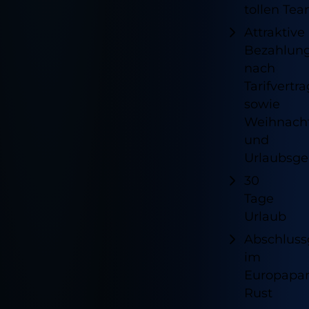
tollen Te
Attraktive
Bezahlun
nach
Tarifvertra
sowie
Weihnach
und
Urlaubsge
30
Tage
Urlaub
Abschluss
im
Europapa
Rust