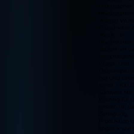
Das machen 
Rheinstetten
Wiener Würs
Fleischkäse 
Steak – in
Rheinstetten
stellen wir vi
verschieden
Wurst- und
Fleischspezia
her und liefe
an ca. 1.100
Südwest Mär
Wichtig für d
wissen ist, d
Zerlegung,
Produktion 
Logistik wie 