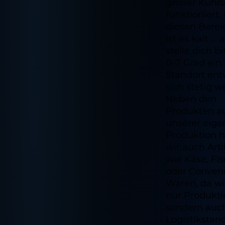
großer Kühl
funktioniert. 
diesen Bere
ist es kalt … 
stelle dich bi
0-7 Grad ein
Standort ent
sich stetig we
Neben den
Produkten a
unserer eig
Produktion 
wir auch Arti
wie Käse, Fi
oder Conven
Waren, da wi
nur Produkti
sondern auc
Logistikstan