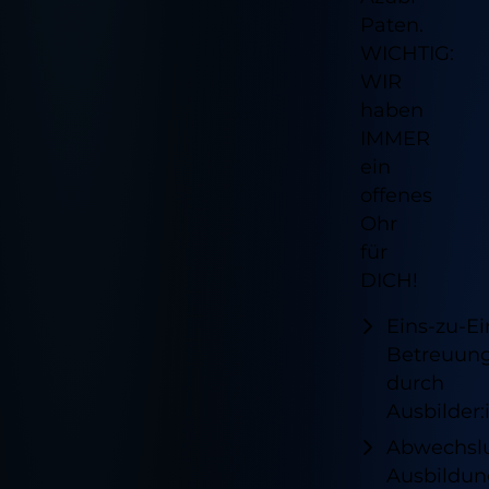
Paten.
WICHTIG:
WIR
haben
IMMER
ein
offenes
Ohr
für
DICH!
Eins-zu-Ei
Betreuun
durch
Ausbilder
Abwechsl
Ausbildun