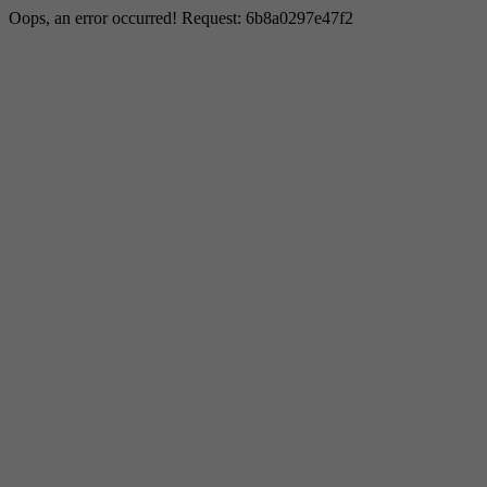
Oops, an error occurred! Request: 6b8a0297e47f2
Notwendig
Diese sind für die grundlegenden Funktionen der
Website erforderlich und helfen dabei, unsere Website
nutzbar zu machen sowie den Zugang zu sicheren
Bereichen unserer Website zu ermöglichen.
Cookie Informationen anzeigen