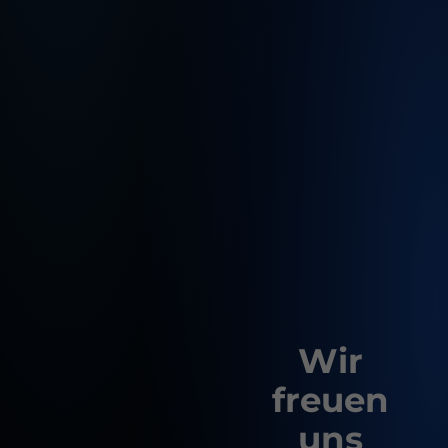
Notwendig
Diese sind für die grundlegenden
Funktionen der Website erforderlich und
helfen dabei, unsere Website nutzbar zu
machen sowie den Zugang zu sicheren
Bereichen unserer Website zu
ermöglichen.
Cookie Informationen anzeigen
Wir
Externe Inhalte
Alle akzeptieren
freuen
Cookie Informationen anzeigen
Speichern
uns
Marketing und Statistik