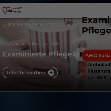
Exami
Examinierte Pflegekräfte
Pflege
AWO Sozialstation gGmbH
Examinierte Pflegekräfte
AWO Sozia
Ambulante
Festanste
Jetzt bewerben
vor 2619 