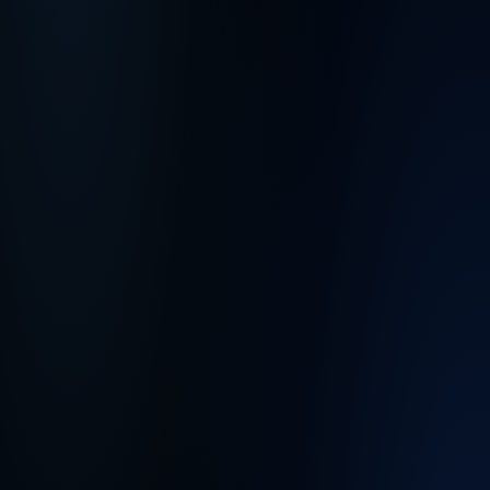
Verfügb
Standor
für
diesen
Job