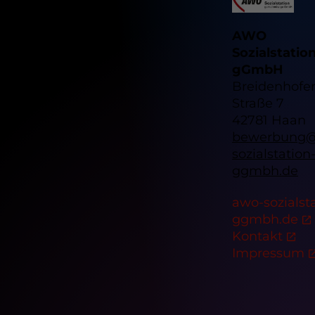
AWO
Sozialstatio
gGmbH
Breidenhofe
Straße 7
42781 Haan
bewerbung
sozialstation
ggmbh.de
awo-sozialst
ggmbh.de
Kontakt
Impressum