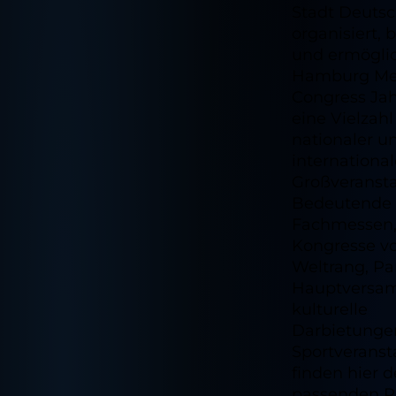
Stadt Deuts
organisiert, 
und ermöglic
Hamburg Me
Congress Jah
eine Vielzahl
nationaler u
international
Großveransta
Bedeutende
Fachmessen
Kongresse v
Weltrang, Pa
Hauptversa
kulturelle
Darbietunge
Sportveranst
finden hier 
passenden 