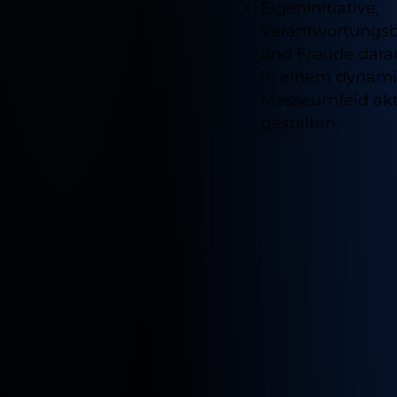
Eigeninitiative,
Verantwortungs
und Freude dara
in einem dynam
Messeumfeld akt
gestalten.
Verfügb
Standor
für
diesen
Job