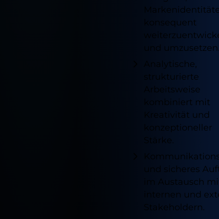
Markenidentität
konsequent
weiterzuentwick
und umzusetzen
Analytische,
strukturierte
Arbeitsweise
kombiniert mit
Kreativität und
konzeptioneller
Stärke.
Kommunikations
und sicheres Auf
im Austausch mi
internen und ex
Stakeholdern.