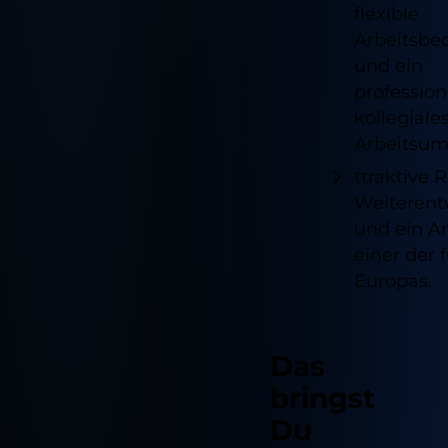
flexible
Arbeitsbe
und ein
profession
kollegiale
Arbeitsum
ttraktive
Weiterent
und ein Ar
einer der
Europas.
Das
bringst
Du