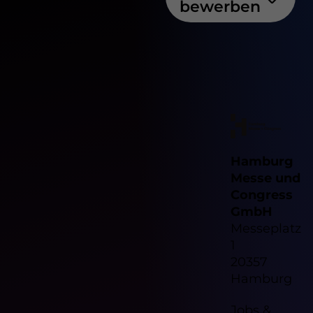
bewerben
Hamburg
Messe und
Congress
GmbH
Messeplatz
1
20357
Hamburg
Jobs &