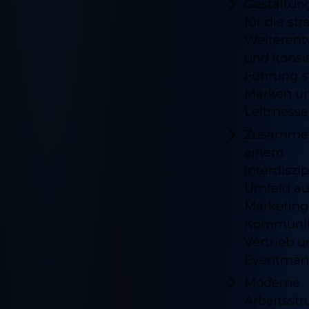
Gestaltun
für die st
Weiterent
und konsi
Führung s
Marken u
Leitmesse
Zusammen
einem
interdiszi
Umfeld au
Marketing
Kommunik
Vertrieb 
Eventman
Moderne
Arbeitsstr