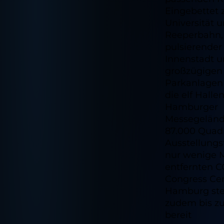
Eingebettet 
Universität 
Reeperbahn,
pulsierender
Innenstadt 
großzügigen
Parkanlagen
die elf Halle
Hamburger
Messegeländ
87.000 Quad
Ausstellungs
nur wenige 
entfernten C
Congress Ce
Hamburg st
zudem bis zu
bereit