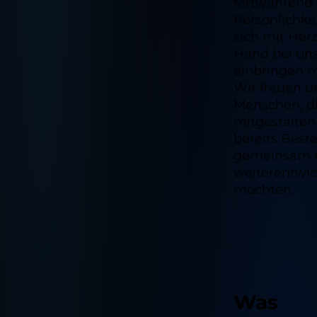
fortwährend
Persönlichkei
sich mit Her
Hand bei un
einbringen 
Wir freuen u
Menschen, d
mitgestalten
bereits Best
gemeinsam 
weiterentwic
möchten.
Was