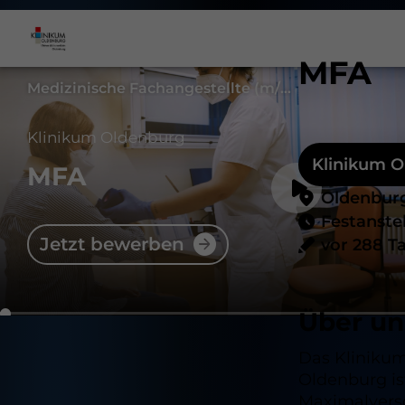
MFA
Medizinische Fachangestellte (m/w/d)
Klinikum Oldenburg
Klinikum 
MFA
Oldenbur
Festanste
Jetzt bewerben
vor 288 T
Über un
Das Kliniku
Oldenburg is
Maximalverso