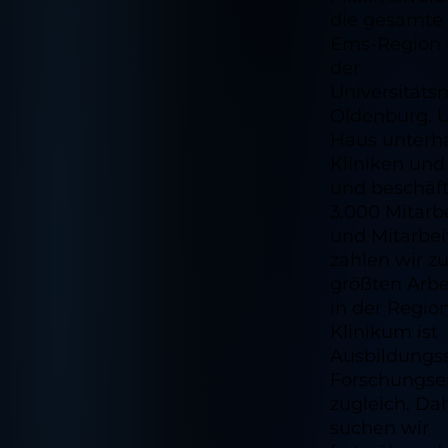
die gesamte
Ems-Region 
der
Universitäts
Oldenburg. 
Haus unterhä
Kliniken und 
und beschäft
3.000 Mitarb
und Mitarbei
zählen wir z
größten Arb
in der Regio
Klinikum ist
Ausbildungss
Forschungse
zugleich. Da
suchen wir