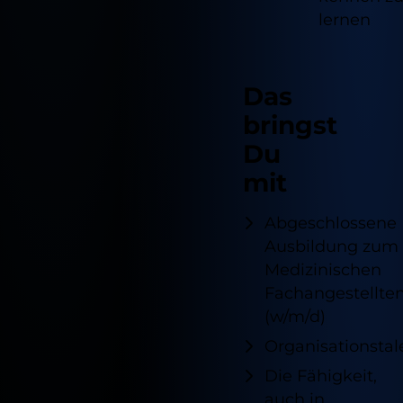
lernen
Externe Inhalte
Alle akzeptieren
Cookie Informationen anzeigen
Speichern
Das
Marketing und Statistik
Ablehnen
bringst
Cookie Informationen anzeigen
Du
Impressum
Datenschutz
mit
Abgeschlossene
Ausbildung zum
Medizinischen
Fachangestellte
(w/m/d)
Organisationstal
Die Fähigkeit,
auch in