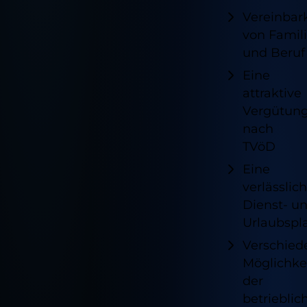
Vereinbark
von Famil
und Beruf
Eine
attraktive
Vergütun
nach
TVöD
Eine
verlässlic
Dienst- u
Urlaubspl
Verschied
Möglichke
der
betrieblic