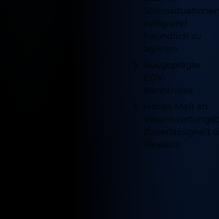
Stresssituatione
ruhig und
freundlich zu
agieren
Ausgeprägte
EDV-
Kenntnisse
Hohes Maß an
Verantwortungsbe
Zuverlässigkeit 
Flexibilit
Verfügb
Standor
für