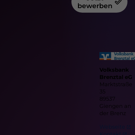
bewerben
Volksbank
Brenztal eG
Marktstraße
35
89537
Giengen an
der Brenz
Webseite
Kontakt