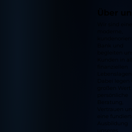
Über un
Wir sind ein
moderne,
kundenorient
Bank und
begleiten un
Kunden in al
finanziellen
Lebenslagen
Dabei legen 
großen Wert
persönliche
Beratung,
Vertrauen u
eine fundiert
Ausbildung
unseres