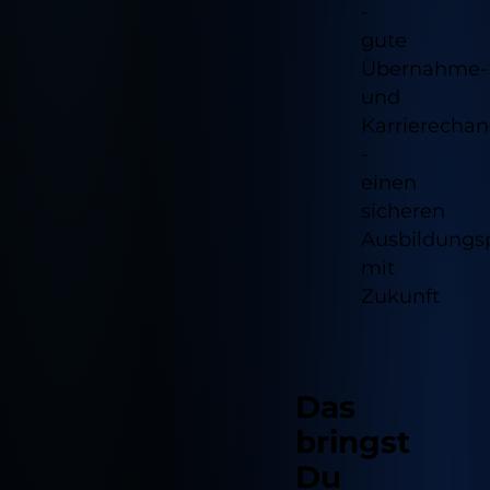
-
gute
Übernahme-
und
Karrierecha
-
einen
sicheren
Ausbildungsp
mit
Zukunft
Das
bringst
Du
Notwendig