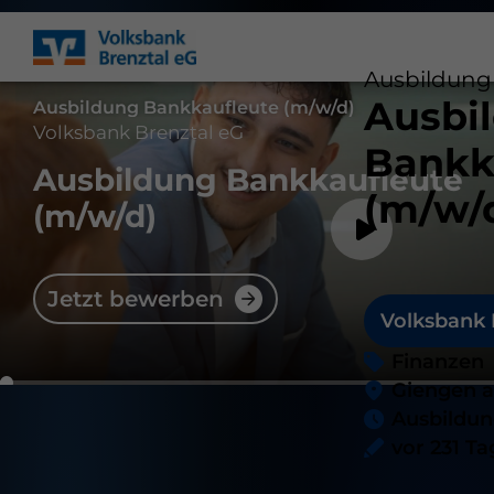
Ausbildung
Ausbi
Ausbildung Bankkaufleute (m/w/d)
Volksbank Brenztal eG
Bankk
Ausbildung Bankkaufleute
(m/w/
(m/w/d)
Jetzt bewerben
Volksbank 
Finanzen
Giengen a
Ausbildu
vor 231 T