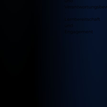
und
Verantwortungsbew
-
Lernbereitschaft
und
Engagement
Verfügb
Standor
für
diesen
Job