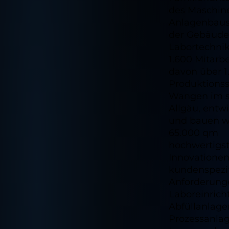
des Maschin
Anlagenbaus
der Gebäude
Labortechnik
1.600 Mitarbe
davon über 
Produktionss
Wangen im 
Allgäu, entw
und bauen wi
65.000 qm
hochwertigs
Innovatione
kundenspezi
Anforderung
Laboreinrich
Abfüllanlage
Prozessanla