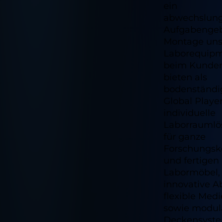
ein
abwechslung
Aufgabengebi
Montage uns
Laborequip
beim Kunden
bieten als
bodenständi
Global Playe
individuelle
Laborrauml
für ganze
Forschungs
und fertige
Labormöbel,
innovative A
flexible Med
sowie modul
Deckensyste