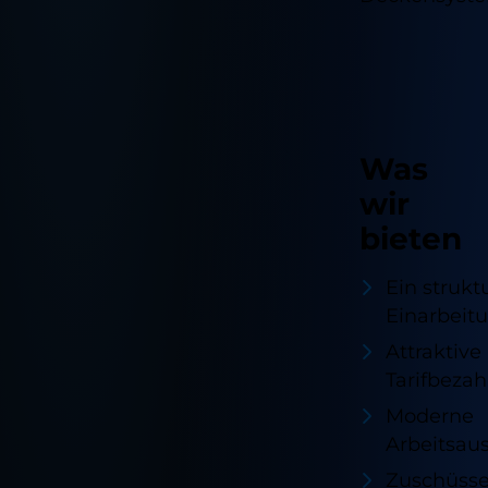
Was
wir
bieten
Ein strukt
Einarbei
Attraktive
Tarifbeza
Moderne
Arbeitsau
Zuschüsse