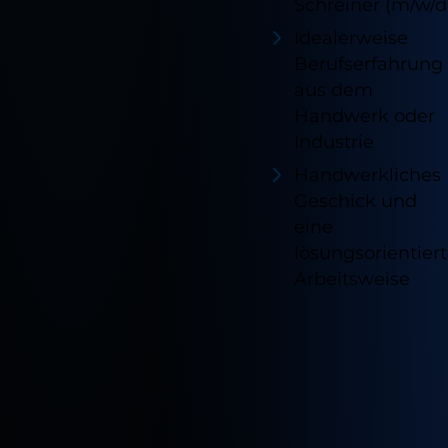
Schreiner (m/w/d
Idealerweise
Berufserfahrung
aus dem
Handwerk oder
Industrie
Handwerkliches
Geschick und
eine
lösungsorientier
Arbeitsweise
Verfügb
Standor
für