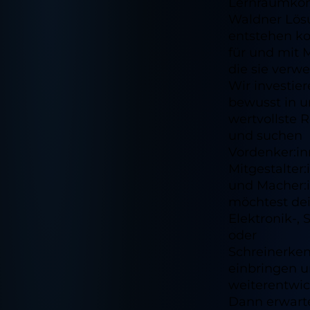
Lernraumkon
Waldner Lö
entstehen k
für und mit 
die sie verw
Wir investie
bewusst in u
wertvollste 
und suchen
Vordenker:in
Mitgestalter
und Macher:
möchtest de
Elektronik-, S
oder
Schreinerken
einbringen 
weiterentwic
Dann erwart