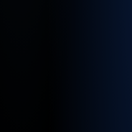
diesen
Job