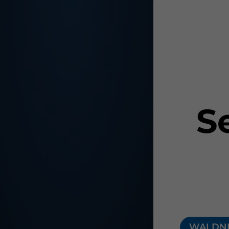
S
WALDNER