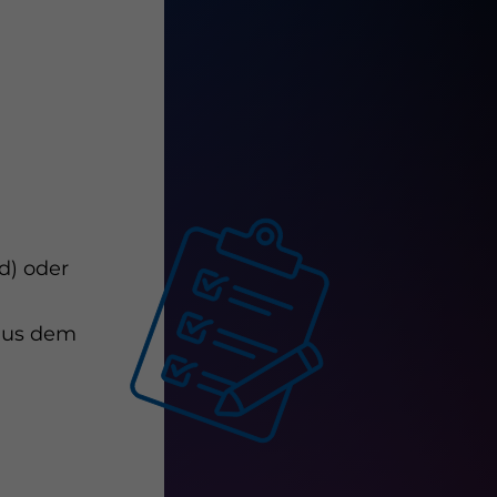
d) oder
 aus dem