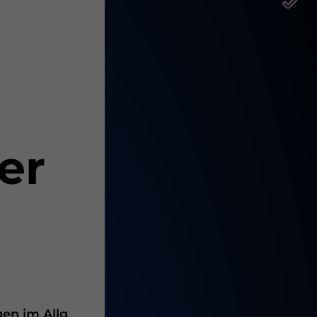
er
en im Allg