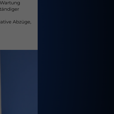
r Wartung
tändiger
ative Abzüge,