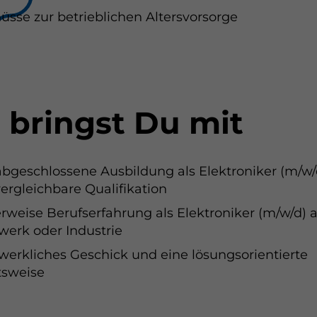
üsse zur betrieblichen Altersvorsorge
 und Statistik
formationen anzeigen
ptieren
Speichern
Ablehnen
atenschutz
 bringst Du mit
abgeschlossene Ausbildung als Elektroniker (m/w/
vergleichbare Qualifikation
erweise Berufserfahrung als Elektroniker (m/w/d)
erk oder Industrie
erkliches Geschick und eine lösungsorientierte
tsweise