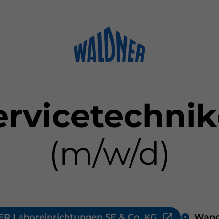
ervicetechnik
(m/w/d)
 Laboreinrichtungen SE & Co. KG
Wang