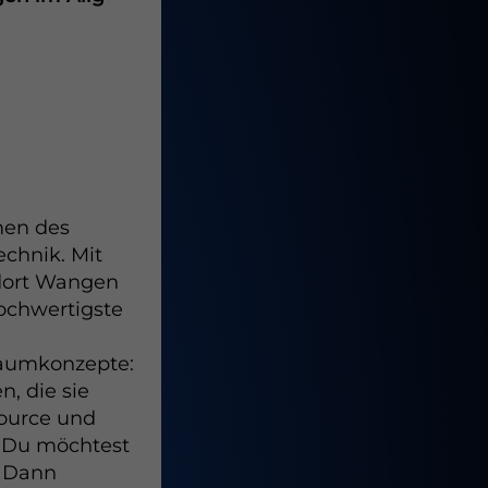
men des
chnik. Mit
ndort Wangen
ochwertigste
raumkonzepte:
, die sie
source und
. Du möchtest
? Dann