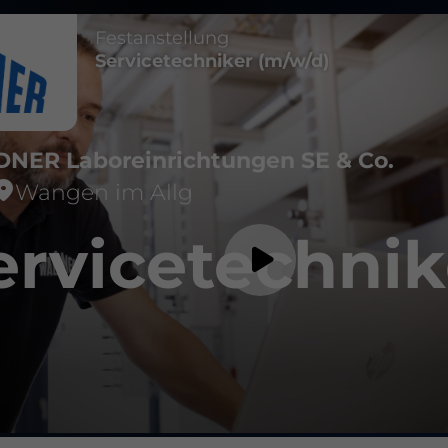
Festanstellung
Servicetechniker (m/w/d)
NER Laboreinrichtungen SE & Co.
Wangen im Allg
ervicetechnik