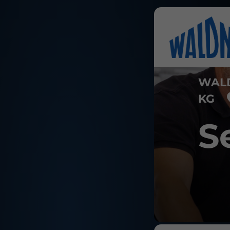
WALD
KG
S