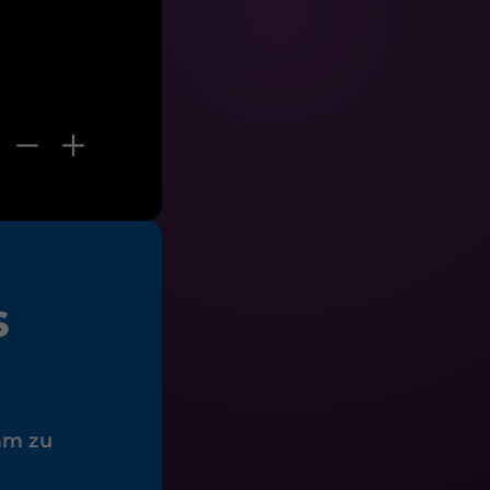
s
mm zu