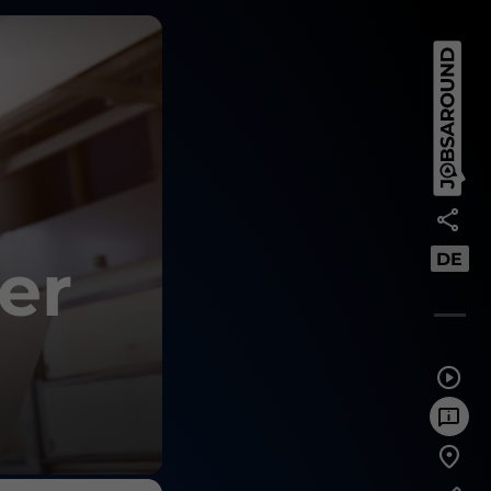
er
DE