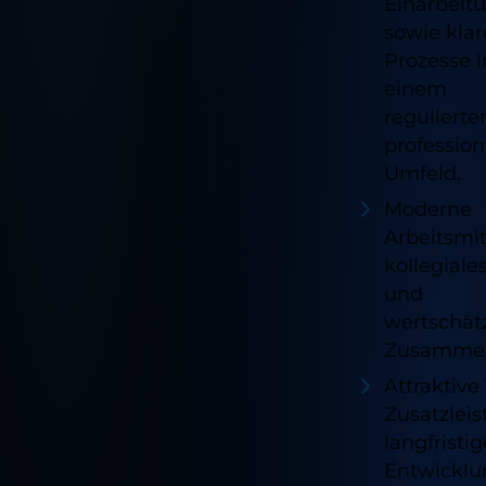
Einarbeit
sowie klar
Prozesse i
einem
regulierte
profession
Umfeld.
Moderne
Arbeitsmit
kollegial
und
wertschät
Zusammen
Attraktive
Zusatzlei
langfristig
Entwicklu