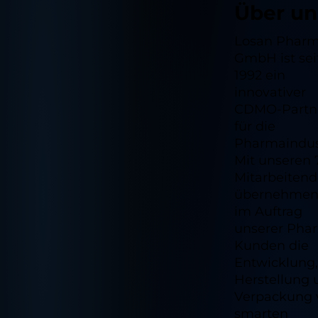
Über un
Losan Phar
GmbH ist sei
1992 ein
innovativer
CDMO-Partn
für die
Pharmaindust
Mit unseren 
Mitarbeiten
übernehmen
im Auftrag
unserer Pha
Kunden die
Entwicklung,
Herstellung 
Verpackung 
smarten