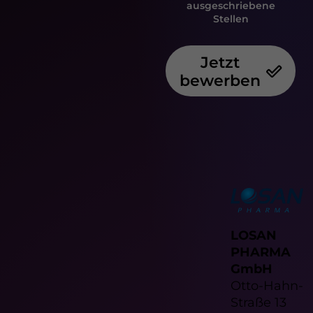
ausgeschriebene
Stellen
Jetzt
bewerben
LOSAN
PHARMA
GmbH
Otto-Hahn-
Straße 13