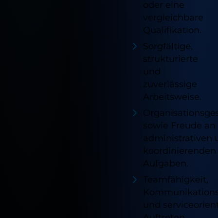
oder eine
Externe Inhalte
vergleichbare
Alle akzeptieren
Cookie Informationen anzeigen
Qualifikation.
Speichern
Sorgfältige,
Marketing und Statistik
strukturierte
Ablehnen
und
Cookie Informationen anzeigen
zuverlässige
Impressum
Datenschutz
Arbeitsweise.
Organisationsge
sowie Freude an
administrativen
koordinierenden
Aufgaben.
Teamfähigkeit,
Kommunikations
und serviceorient
Auftreten.