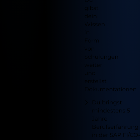
gibst
dein
Wissen
in
Form
von
Schulungen
weiter
und
erstellst
Dokumentationen.
Du bringst
mindestens 5
Jahre
Berufserfahrung
in der SAP FI/CO