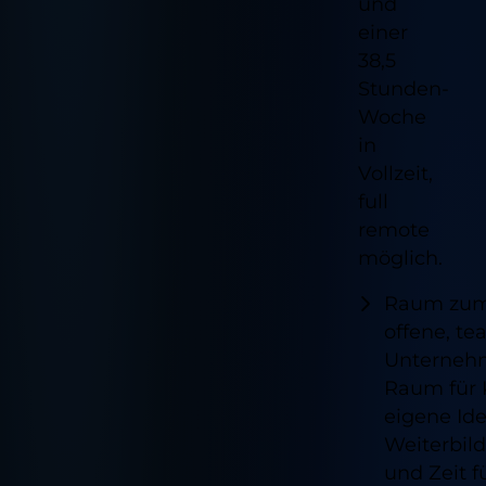
und
einer
38,5
Stunden-
Woche
in
Vollzeit,
full
remote
möglich.
Raum zum
offene, te
Unternehm
Raum für K
eigene Ide
Weiterbil
und Zeit f