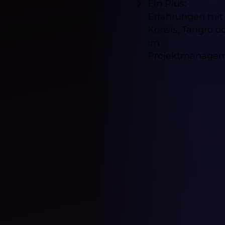
Ein Plus:
Erfahrungen mit
Konsis, Tangro o
im
Projektmanagem
Verfügb
Standor
für
diesen
Job