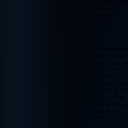
unser Wir mi
füllen. Mit
Zusammenha
Leidenschaf
Badenliebe, 
Herzen komm
einer
Unternehmen
zum Aufblüh
Rein- und üb
hinauswachs
unsere Regio
unsere Mitgli
für uns und f
Denn: Unser 
Deine Wurze
Wachsen.
Willkommen 
ZG Raiffeise