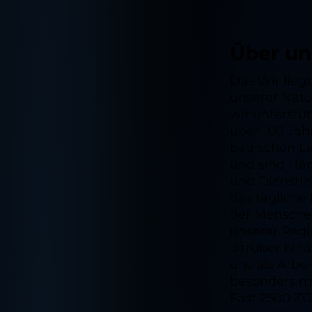
Über un
Das Wir liegt
unserer Natu
wir unterstüt
über 100 Jah
badischen L
und sind Hän
und Dienstlei
das tägliche
der Mensch
unserer Reg
darüber hina
uns als Arbe
besonders m
Fast 2500 ZG'