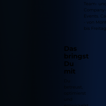
Team- un
Company
Events. Ca
- von Mon
bis Freitag
Das
bringst
Du
mit
Du
betreust,
optimierst
und
entwickelst