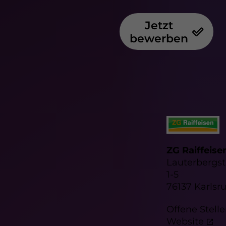
Jetzt
bewerben
ZG Raiffeise
Lauterbergst
1-5
76137 Karlsr
Offene Stell
Website