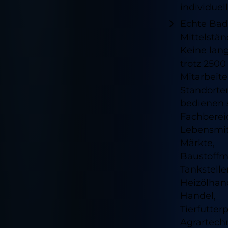
individuel
Echte Bad
Mittelstän
Keine la
trotz 2500
Mitarbeit
Standorte
bedienen
Fachberei
Lebensmit
Märkte,
Baustoffm
Tankstelle
Heizölhand
Handel,
Tierfutter
Agrartech