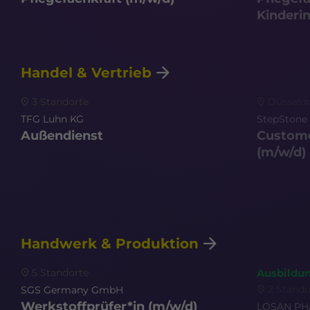
Kinderin
Handel & Vertrieb
3 Standorte
Düsseldo
TFG Luhn KG
StepSton
Außendienst
Custome
(m/w/d)
Handwerk & Produktion
5 Standorte
Ausbildu
2 Stando
SGS Germany GmbH
Werkstoffprüfer*in
(m/w/d)
LOSAN P