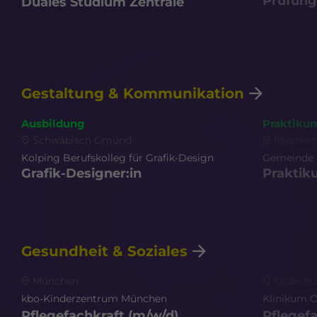
Prüfung
Duales Studium Zentrale
Gestaltung & Kommunikation
Ausbildung
Praktiku
Schwäbisch Gmünd
Iffezhei
Kolping Berufskolleg für Grafik-Design
Gemeinde 
Grafik-Designer:in
Praktik
Gesundheit & Soziales
München
Oldenbu
kbo-Kinderzentrum München
Klinikum 
Pflegefachkraft
(m/w/d)
Pflegef