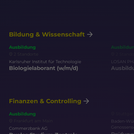
Bildung & Wissenschaft
Ausbildung
Ausbildu
2 Standorte
2 Stando
Karlsruher Institut für Technologie
LOSAN P
Biologielaborant
(w/m/d)
Ausbild
Finanzen & Controlling
Stuttgar
Ausbildung
Frankfurt am Main
Baden-Wür
Genossens
Commerzbank AG