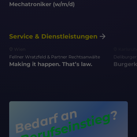
Mechatroniker
(w/m/d)
Service & Dienstleistungen
Wien
Karlsruh
Fellner Wratzfeld & Partner Rechtsanwälte
Deliburger
Notwendig
Making it happen. That’s law.
Burgerk
Diese sind für die grundlegenden
Funktionen der Website erforderlich und
helfen dabei, unsere Website nutzbar zu
machen sowie den Zugang zu sicheren
Bereichen unserer Website zu
ermöglichen.
Bedarf an
Cookie Informationen anzeigen
?
Berufseinstieg
Externe Inhalte