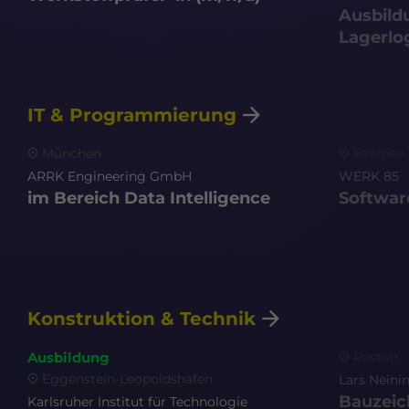
Ausbild
Lagerlog
IT & Programmierung
München
Bremen
ARRK Engineering GmbH
WERK 85
im Bereich Data Intelligence
Softwar
Konstruktion & Technik
Rastatt
Ausbildung
Eggenstein-Leopoldshafen
Lars Neini
Bauzei
Karlsruher Institut für Technologie