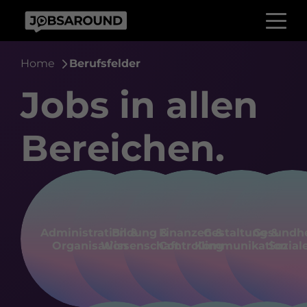
Home
Berufsfelder
Jobs in allen
Bereichen.
Administration &
Bildung &
Finanzen &
Gestaltung &
Gesundhe
Organisation
Wissenschaft
Controlling
Kommunikation
Sozial