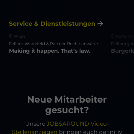
Impressum
Datenschutz
Service & Dienstleistungen
Wien
Karlsruh
Fellner Wratzfeld & Partner Rechtsanwälte
Deliburger
Making it happen. That’s law.
Burgerk
Neue Mitarbeiter
gesucht?
Unsere
JOBSAROUND Video-
Stellenanzeigen
bringen euch definitiv