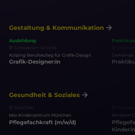
Gestaltung & Kommunikation
Ausbildung
Praktiku
Schwäbisch Gmünd
Iffezhei
Kolping Berufskolleg für Grafik-Design
Gemeinde 
Grafik-Designer:in
Praktik
Gesundheit & Soziales
München
Oldenbu
kbo-Kinderzentrum München
Klinikum 
Pflegefachkraft
(m/w/d)
Pflegef
Kinderin