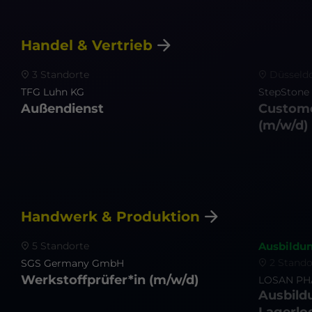
Handel & Vertrieb
3 Standorte
Düsseldo
TFG Luhn KG
StepSton
Außendienst
Custome
(m/w/d)
Handwerk & Produktion
5 Standorte
Ausbildu
2 Stando
SGS Germany GmbH
Werkstoffprüfer*in
(m/w/d)
LOSAN P
Ausbild