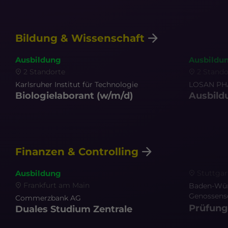
Bildung & Wissenschaft
Ausbildung
Ausbildu
2 Standorte
2 Stando
Karlsruher Institut für Technologie
LOSAN P
Biologielaborant
(w/m/d)
Ausbild
Finanzen & Controlling
Stuttgar
Ausbildung
Frankfurt am Main
Baden-Wür
Genossens
Commerzbank AG
Prüfung
Duales Studium Zentrale