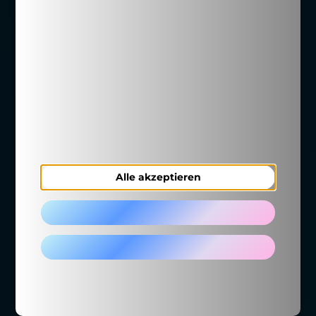
Cookie-Einstellungen
bessere
verwalten
Bewerbungen.
Diese Seite nutzt Website Tracking-
Technologien von Dritten, um ihre Dienste
anzubieten. Ich bin damit einverstanden und
Infos & Preise
kann meine Einwilligung jederzeit mit
Wirkung für die Zukunft widerrufen oder
ändern.
Alle akzeptieren
Ablehnen
Auswählen
Impressum
Datenschutz